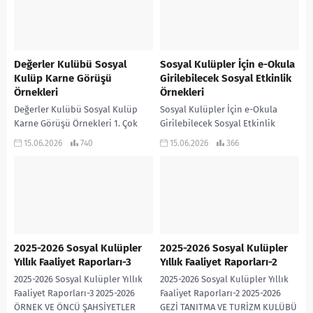
Değerler Kulübü Sosyal
Sosyal Kulüpler İçin e-Okula
Kulüp Karne Görüşü
Girilebilecek Sosyal Etkinlik
Örnekleri
Örnekleri
Değerler Kulübü Sosyal Kulüp
Sosyal Kulüpler İçin e-Okula
Karne Görüşü Örnekleri 1. Çok
Girilebilecek Sosyal Etkinlik
aktif ve örnek öğrenciler için
Örnekleri Aşağıdaki etkinlikler E-
15.06.2026
740
15.06.2026
366
Değerler Kulübü çalışmalarına
Okul Sosyal Etkinlik Modülüne
istekle katılmış, sorumluluk...
doğrudan girilebilecek şekilde
kısa ve resmî...
2025-2026 Sosyal Kulüpler
2025-2026 Sosyal Kulüpler
Yıllık Faaliyet Raporları-3
Yıllık Faaliyet Raporları-2
2025-2026 Sosyal Kulüpler Yıllık
2025-2026 Sosyal Kulüpler Yıllık
Faaliyet Raporları-3 2025-2026
Faaliyet Raporları-2 2025-2026
ÖRNEK VE ÖNCÜ ŞAHSİYETLER
GEZİ TANITMA VE TURİZM KULÜBÜ