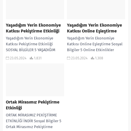
Yaşadığım Yerin Ekonomiye
Yaşadığım Yerin Ekonomiye
Katkısı Pekiştirme Etkinliği
Katkısı Online Eşleştirme
Yaşadığım Yerin Ekonomiye
Yaşadığım Yerin Ekonomiye
Katkısı Pekiştirme Etkinliği
Katkısı Online Eşleştirme Sosyal
SOSYAL BİLGİLER 5 YAŞADIĞIM
Bilgiler 5 Online Etkinlikler
YERİN ÜLKE EKONOMİSİNE
Onlşne Oyunlar
23.05.2024
1.831
23.05.2024
1.308
KATKISI PEKİŞTİRME ETKİNLİĞİ
İNDİR
Ortak Mirasımız Pekiştirme
Etkinliği
ORTAK MİRASIMIZ PEKİŞTİRME
ETKİNLİĞİ İNDİR Sosyal Bilgiler 5
Ortak Mirasımız Pekiştirme