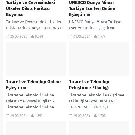
Türkiye ve Çevresindeki
UNESCO Dünya Mirası
Ülkeler Dilsiz Haritası
Türkiye Eserleri Online
Boyama
Eşleştirme
Türkiye ve Çevresindeki Ülkeler
UNESCO Dünya Mirası Türkiye
Dilsiz Haritası Boyama TÜRKİYE
Eserleri Online Eşleştirme
VE ÇEVRESİNDEKİ ÜLKELER DİLSİZ
UNESCO Dünya Mirası Türkiye
25.05.2025
8.391
09.06.2024
1.777
BOYAMA HARİTASI PDF İNDİR
Eserleri Online Eşleştirme için
aşağıdaki uygulamaya tıklayınız.
Ticaret ve Teknoloji Online
Ticaret ve Teknoloji
Eşleştirme
Pekiştirme Etkinliği
Ticaret ve Teknoloji Online
Ticaret ve Teknoloji Pekiştirme
Eşleştirme Sosyal Bilgiler 5
Etkinliği SOSYAL BİLGİLER 5
Ticaret ve Teknoloji Online
TİCARET VE TEKNOLOJİ
Eşleştirme etkinliği için alttaki
PEKİŞTİRME ETKİNLİĞİ İNDİR
29.05.2024
1.393
29.05.2024
1.705
uygulamaya tıklayınız.
Sosyal Bilgiler 5 Pekiştirme
Etkinlikleri,