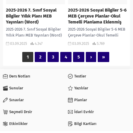
2025-2026 7. Sınıf Sosyal
2025-2026 Sosyal Bilgiler 5-6
Bilgiler Yıllık Planı MEB
MEB Çerçeve Planlar-Okul
Yayınları (Word)
Temelli Planlama Eklenmiş
2025-2026 7. Sınıf Sosyal Bilgiler
2025-2026 Sosyal Bilgiler 5-6 MEB
Yıllık Planı MEB Yayınları (Word)
Çerçeve Planlar-Okul Temelli
2025-2026 7. SINIF SOSYAL BİLGİLER
Planlama Eklenmiş 2025-2026
03.09.2025
4.347
03.09.2025
5.769
YILLIK PLANI MEB YAYINLARI
Sosyal Bilgiler 5-6-7 Çerçeve Yıllık
(WORD)
Planlar-OKUL TEMELLİ PLANLAMA
1
2
3
4
5
›
»
EKLENMİŞ...
Ders Notları
Testler
Sunular
Yazılılar
Sınavlar
Planlar
Seçmeli Drslr
İdari Evrklr
Etkinlikler
Bilgi Kartları