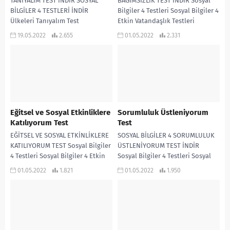
TANIYALIM TEST İNDİR SOSYAL
BAĞIMSIZLIK TEST İNDİR Sosyal
BİLGİLER 4 TESTLERİ İNDİR
Bilgiler 4 Testleri Sosyal Bilgiler 4
Ülkeleri Tanıyalım Test
Etkin Vatandaşlık Testleri
Özgürlük ve...
19.05.2022
2.655
01.05.2022
2.331
Eğitsel ve Sosyal Etkinliklere
Sorumluluk Üstleniyorum
Katılıyorum Test
Test
EĞİTSEL VE SOSYAL ETKİNLİKLERE
SOSYAL BİLGİLER 4 SORUMLULUK
KATILIYORUM TEST Sosyal Bilgiler
ÜSTLENİYORUM TEST İNDİR
4 Testleri Sosyal Bilgiler 4 Etkin
Sosyal Bilgiler 4 Testleri Sosyal
Vatandaşlık Testleri Eğitsel ve
Bilgiler 4 Etkin Vatandaşlık
01.05.2022
1.821
01.05.2022
1.950
Sosyal Etkinliklere...
Testleri Sorumluluk
Üstleniyorum Test