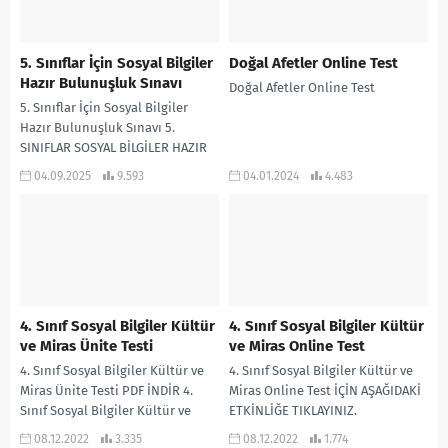
5. Sınıflar İçin Sosyal Bilgiler
Doğal Afetler Online Test
Hazır Bulunuşluk Sınavı
Doğal Afetler Online Test
5. Sınıflar İçin Sosyal Bilgiler
Hazır Bulunuşluk Sınavı 5.
SINIFLAR SOSYAL BİLGİLER HAZIR
BULUNUŞLUK SINAVI PDF İNDİR
04.09.2025
9.593
04.01.2024
4.483
5.SINIFLAR SOSYAL BİLGİLER...
4. Sınıf Sosyal Bilgiler Kültür
4. Sınıf Sosyal Bilgiler Kültür
ve Miras Ünite Testi
ve Miras Online Test
4. Sınıf Sosyal Bilgiler Kültür ve
4. Sınıf Sosyal Bilgiler Kültür ve
Miras Ünite Testi PDF İNDİR 4.
Miras Online Test İÇİN AŞAĞIDAKİ
Sınıf Sosyal Bilgiler Kültür ve
ETKİNLİĞE TIKLAYINIZ.
Miras Ünite Testini...
08.12.2022
3.335
08.12.2022
1.774