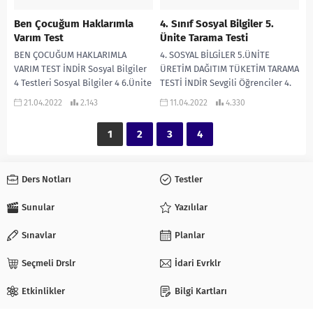
Ben Çocuğum Haklarımla
4. Sınıf Sosyal Bilgiler 5.
Varım Test
Ünite Tarama Testi
BEN ÇOCUĞUM HAKLARIMLA
4. SOSYAL BİLGİLER 5.ÜNİTE
VARIM TEST İNDİR Sosyal Bilgiler
ÜRETİM DAĞITIM TÜKETİM TARAMA
4 Testleri Sosyal Bilgiler 4 6.Ünite
TESTİ İNDİR Sevgili Öğrenciler 4.
Testleri Ben Çocuğum Haklarımla
Sınıf Sosyal Bilgiler 5. Ünite
21.04.2022
2.143
11.04.2022
4.330
Varım Test...
Tarama Testini...
1
2
3
4
Ders Notları
Testler
Sunular
Yazılılar
Sınavlar
Planlar
Seçmeli Drslr
İdari Evrklr
Etkinlikler
Bilgi Kartları