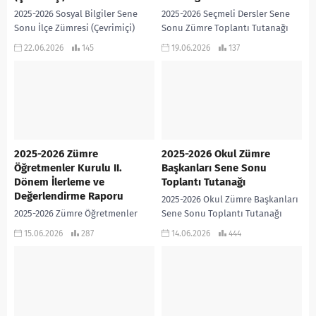
2025-2026 Sosyal Bilgiler Sene
2025-2026 Seçmeli Dersler Sene
Sonu İlçe Zümresi (Çevrimiçi)
Sonu Zümre Toplantı Tutanağı
2025-2026 SOSYAL BİLGİLER SENE
2025-2026 SEÇMELİ DERSLER SENE
22.06.2026
145
19.06.2026
137
SONU İLÇE ZÜMRESİ (ÇEVRİMİÇİ)
SONU ZÜMRE TOPLANTI TUTANAĞI
İNDİR
2025-2026 Zümre
2025-2026 Okul Zümre
Öğretmenler Kurulu II.
Başkanları Sene Sonu
Dönem İlerleme ve
Toplantı Tutanağı
Değerlendirme Raporu
2025-2026 Okul Zümre Başkanları
2025-2026 Zümre Öğretmenler
Sene Sonu Toplantı Tutanağı
Kurulu II. Dönem İlerleme ve
2025-2026 OKUL ZÜMRE
15.06.2026
287
14.06.2026
444
Değerlendirme Raporu 2025-2026
BAŞKANLARI SENE SONU
SOSYAL BİLGİLER ZÜMRE
TOPLANTI TUTANAĞI İNDİR
ÖĞRETMENLER KURULU II. DÖNEM
İLERLEME VE...