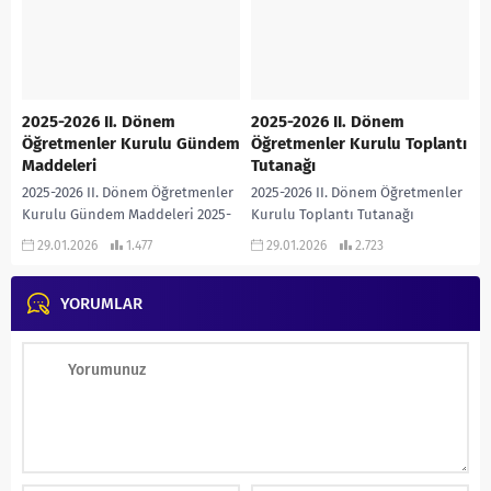
zenginleştirerek
kullanabilirsiniz…...
2025-2026 II. Dönem
2025-2026 II. Dönem
Öğretmenler Kurulu Gündem
Öğretmenler Kurulu Toplantı
Maddeleri
Tutanağı
2025-2026 II. Dönem Öğretmenler
2025-2026 II. Dönem Öğretmenler
Kurulu Gündem Maddeleri 2025-
Kurulu Toplantı Tutanağı
2026 II. Dönem Öğretmenler
(ORTAOKUL) Kendi okulunuza
29.01.2026
1.477
29.01.2026
2.723
Kurulu Gündem Maddeleri İNDİR
göre düzenleyebilir, gündem
1. Açılış • Açılış konuşmasının...
maddelerinde ekleme ve
YORUMLAR
çıkarmalar yapabilirsiniz… 2025-
2026 Ortaokul...