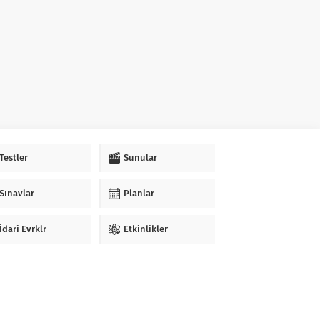
Testler
Sunular
Sınavlar
Planlar
İdari Evrklr
Etkinlikler