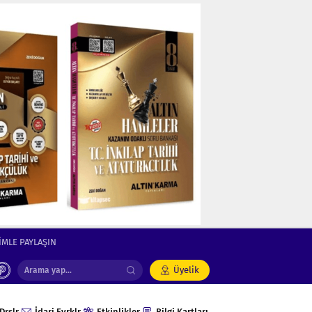
İMLE PAYLAŞIN
Üyelik
Drslr
İdari Evrklr
Etkinlikler
Bilgi Kartları