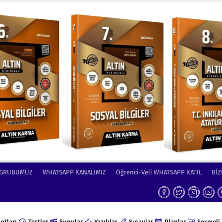
 GRUBUMUZ
WHATSAPP KANALIMIZ
Öğrenci-Veli WHATSAPP KATIL
BİZ
otları
Testler
Sunular
Yazılılar
Sınavlar
Planlar
Seçmeli 