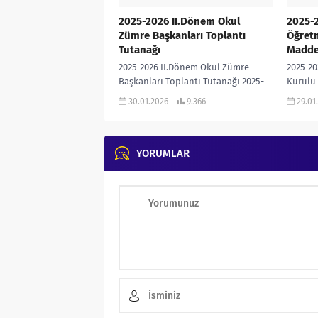
2025-2026 II.Dönem Okul
2025-2
Zümre Başkanları Toplantı
Öğret
Tutanağı
Madde
2025-2026 II.Dönem Okul Zümre
2025-20
Başkanları Toplantı Tutanağı 2025-
Kurulu
2026 II.Dönem Okul Zümre
II. Dö
30.01.2026
9.366
29.01
Başkanları Toplantı Tutanağıdır…
Gündem 
Kendi okulunuza uyarlayarak ve
Açılış 
zenginleştirerek
kullanabilirsiniz…...
YORUMLAR