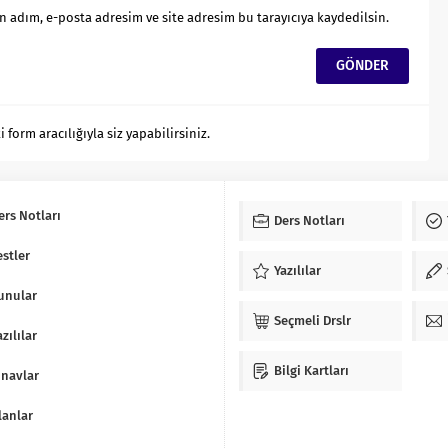
 adım, e-posta adresim ve site adresim bu tarayıcıya kaydedilsin.
orm aracılığıyla siz yapabilirsiniz.
ers Notları
Ders Notları
estler
Yazılılar
unular
Seçmeli Drslr
azılılar
Bilgi Kartları
ınavlar
lanlar