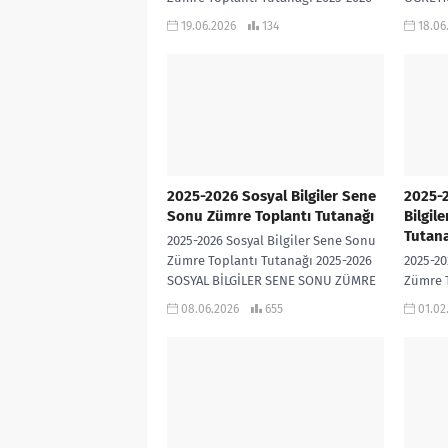
SEÇMELİ DERSLER SENE SONU ZÜMRE
TOPLAN
19.06.2026
134
18.06
TOPLANTI TUTANAĞI İNDİR
2025-2026 Sosyal Bilgiler Sene
2025-2
Sonu Zümre Toplantı Tutanağı
Bilgil
Tutana
2025-2026 Sosyal Bilgiler Sene Sonu
Zümre Toplantı Tutanağı 2025-2026
2025-20
SOSYAL BİLGİLER SENE SONU ZÜMRE
Zümre 
TOPLANTI TUTANAĞI
ilinize
08.06.2026
655
01.02
progra
kullana
Sosyal..