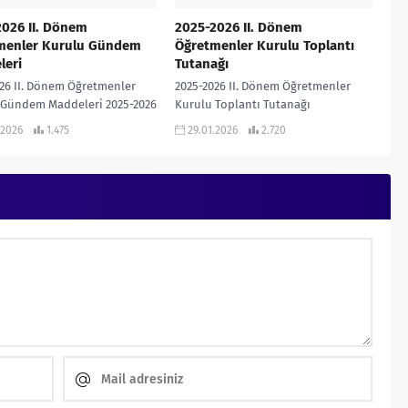
026 II. Dönem
2025-2026 II. Dönem
menler Kurulu Gündem
Öğretmenler Kurulu Toplantı
leri
Tutanağı
26 II. Dönem Öğretmenler
2025-2026 II. Dönem Öğretmenler
 Gündem Maddeleri 2025-2026
Kurulu Toplantı Tutanağı
nem Öğretmenler Kurulu
(ORTAOKUL) Kendi okulunuza göre
.2026
1.475
29.01.2026
2.720
Maddeleri İNDİR 1. Açılış •
düzenleyebilir, gündem
konuşmasının...
maddelerinde ekleme ve çıkarmalar
yapabilirsiniz… 2025-2026 Ortaokul...