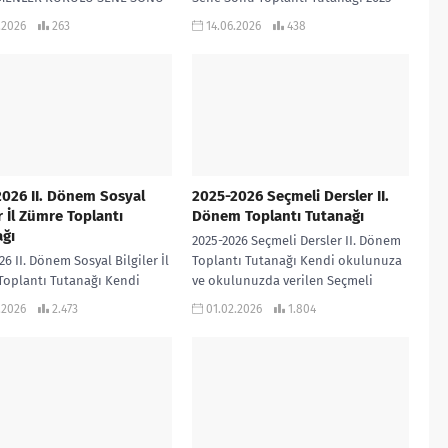
TI TUTANAĞI İNDİR
2026 OKUL ZÜMRE BAŞKANLARI SENE
.2026
263
14.06.2026
438
SONU TOPLANTI TUTANAĞI İNDİR
026 II. Dönem Sosyal
2025-2026 Seçmeli Dersler II.
er İl Zümre Toplantı
Dönem Toplantı Tutanağı
ğı
2025-2026 Seçmeli Dersler II. Dönem
26 II. Dönem Sosyal Bilgiler İl
Toplantı Tutanağı Kendi okulunuza
Toplantı Tutanağı Kendi
ve okulunuzda verilen Seçmeli
 ve ilinizde uygulanan yerel
Derslere göre uyarlayarak
.2026
2.473
01.02.2026
1.804
mlara uyarlayarak
kullanabilirsiniz… 2025-2026 Seçmeli
bilirsiniz… 2025-2026
Dersler...
.