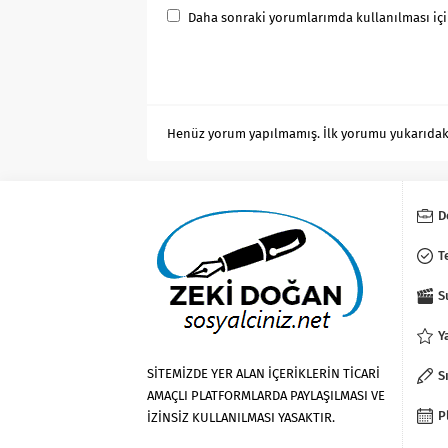
Daha sonraki yorumlarımda kullanılması için
Henüz yorum yapılmamış. İlk yorumu yukarıdaki f
D
T
S
Y
SİTEMİZDE YER ALAN İÇERİKLERİN TİCARİ
S
AMAÇLI PLATFORMLARDA PAYLAŞILMASI VE
P
İZİNSİZ KULLANILMASI YASAKTIR.