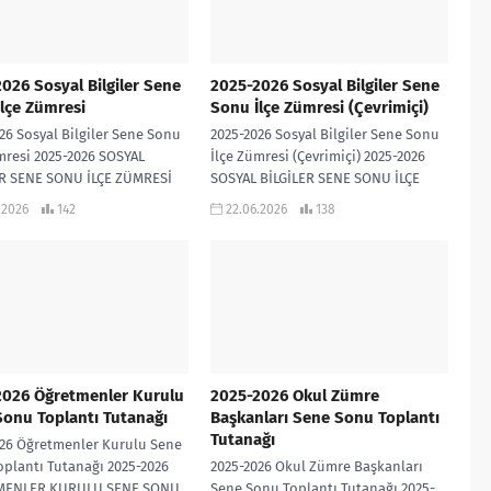
026 Sosyal Bilgiler Sene
2025-2026 Sosyal Bilgiler Sene
lçe Zümresi
Sonu İlçe Zümresi (Çevrimiçi)
26 Sosyal Bilgiler Sene Sonu
2025-2026 Sosyal Bilgiler Sene Sonu
mresi 2025-2026 SOSYAL
İlçe Zümresi (Çevrimiçi) 2025-2026
ER SENE SONU İLÇE ZÜMRESİ
SOSYAL BİLGİLER SENE SONU İLÇE
ZÜMRESİ (ÇEVRİMİÇİ)
.2026
142
22.06.2026
138
2026 Öğretmenler Kurulu
2025-2026 Okul Zümre
onu Toplantı Tutanağı
Başkanları Sene Sonu Toplantı
Tutanağı
026 Öğretmenler Kurulu Sene
plantı Tutanağı 2025-2026
2025-2026 Okul Zümre Başkanları
MENLER KURULU SENE SONU
Sene Sonu Toplantı Tutanağı 2025-