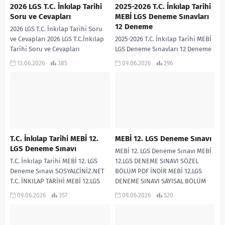
2026 LGS T.C. İnkılap Tarihi
2025-2026 T.C. İnkılap Tarihi
Soru ve Cevapları
MEBİ LGS Deneme Sınavları
12 Deneme
2026 LGS T.C. İnkılap Tarihi Soru
ve Cevapları 2026 LGS T.C.İnkılap
2025-2026 T.C. İnkılap Tarihi MEBİ
Tarihi Soru ve Cevapları
LGS Deneme Sınavları 12 Deneme
2025-2026 eğitim öğretim yılında
13.06.2026
385
09.06.2026
296
MEBİ tarafından yayımlanan
T.C.İnkılap Tarihi LGS...
T.C. İnkılap Tarihi MEBİ 12.
MEBİ 12. LGS Deneme Sınavı
LGS Deneme Sınavı
MEBİ 12. LGS Deneme Sınavı MEBİ
T.C. İnkılap Tarihi MEBİ 12. LGS
12.LGS DENEME SINAVI SÖZEL
Deneme Sınavı SOSYALCİNİZ.NET
BÖLÜM PDF İNDİR MEBİ 12.LGS
T.C. İNKILAP TARİHİ MEBİ 12.LGS
DENEME SINAVI SAYISAL BÖLÜM
DENEME SINAVI CEVAP ANAHTARI 1
PDF...
09.06.2026
357
09.06.2026
520
2...