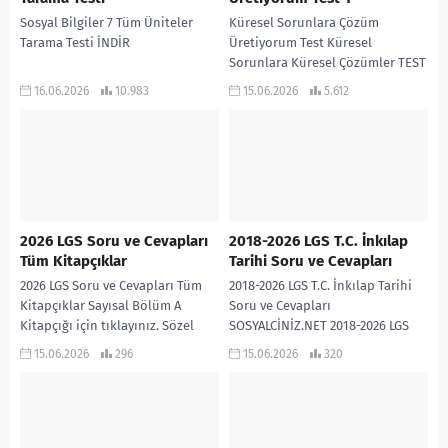
Sosyal Bilgiler 7 Tüm Üniteler
Küresel Sorunlara Çözüm
Tarama Testi İNDİR
Üretiyorum Test Küresel
Sorunlara Küresel Çözümler TEST
1 İNDİR
16.06.2026
10.983
15.06.2026
5.612
2026 LGS Soru ve Cevapları
2018-2026 LGS T.C. İnkılap
Tüm Kitapçıklar
Tarihi Soru ve Cevapları
2026 LGS Soru ve Cevapları Tüm
2018-2026 LGS T.C. İnkılap Tarihi
Kitapçıklar Sayısal Bölüm A
Soru ve Cevapları
Kitapçığı için tıklayınız. Sözel
SOSYALCİNİZ.NET 2018-2026 LGS
Bölüm A Kitapçığı için tıklayınız.
T.C. İNKILAP TARİHİ SORU VE
15.06.2026
296
15.06.2026
320
Sayısal Bölüm B...
CEVAPLARI TEK PDF İNDİR