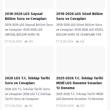
2018-2026 LGS Sayısal
2018-2026 LGS Sözel Bölüm
Bölüm Soru ve Cevapları
Soru ve Cevapları
2018-2026 LGS Sayısal Bölüm Soru
2018-2026 LGS Sözel Bölüm Soru
ve Cevapları 2018-2026 LGS
ve Cevapları 2018-2026 LGS SÖZEL
SAYISAL BÖLÜM SORU VE
BÖLÜM SORU VE CEVAPLARI TEK
CEVAPLARI TEK PDF
PDF
15.06.2026
306
15.06.2026
248
2026 LGS T.C. İnkılap Tarihi
2025-2026 T.C. İnkılap Tarihi
Soru ve Cevapları
MEBİ LGS Deneme Sınavları
12 Deneme
2026 LGS T.C. İnkılap Tarihi Soru
ve Cevapları 2026 LGS T.C.İnkılap
2025-2026 T.C. İnkılap Tarihi MEBİ
Tarihi Soru ve Cevapları
LGS Deneme Sınavları 12 Deneme
2025-2026 eğitim öğretim yılında
13.06.2026
392
09.06.2026
302
MEBİ tarafından yayımlanan