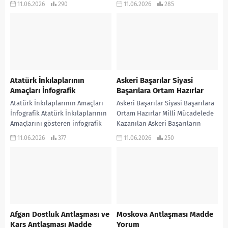
11.06.2026
290
11.06.2026
285
çalışmadır… KONU ANLATIMLI
Geçilmesini Gerektiren Nedenleri
ETKİNLİKLİ SORU BANKASI...
gösteren infografik çalışmadır…
KONU ANLATIMLI ETKİNLİKLİ...
Atatürk İnkılaplarının
Askeri Başarılar Siyasi
Amaçları İnfografik
Başarılara Ortam Hazırlar
Atatürk İnkılaplarının Amaçları
Askeri Başarılar Siyasi Başarılara
İnfografik Atatürk İnkılaplarının
Ortam Hazırlar Milli Mücadelede
Amaçlarını gösteren infografik
Kazanılan Askeri Başarıların
çalışmadır… KONU ANLATIMLI
Siyasi Başarılara Ortam
11.06.2026
377
11.06.2026
250
ETKİNLİKLİ SORU BANKASI ve 970
Hazırladığını gösteren infografik
soruluk ALTIN HAMLELER...
çalışma… KONU ANLATIMLI...
Afgan Dostluk Antlaşması ve
Moskova Antlaşması Madde
Kars Antlaşması Madde
Yorum