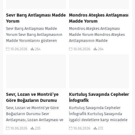
Sevr Barış Antlaşması Madde
Mondros Ateşkes Antlaşması
Yorum
Madde Yorum
Sevr Barış Antlaşması Madde
Mondros Ateşkes Antlaşması
Yorum Sevr Barış Antlaşmasının
Madde Yorum Mondros Ateşkes
Madde Yorumlarını gösteren
Antlaşmasının Madde
infografik çalışmadır…
Yorumlarını gösteren infografik
10.06.2026
264
10.06.2026
264
çalışma… KONU ANLATIMLI
ETKİNLİKLİ SORU BANKASI ve
970...
Sevr, Lozan ve Montrö’ye
Kurtuluş Savaşında Cepheler
Göre Boğazların Durumu
İnfografik
Sevr, Lozan ve Montrö’ye Göre
Kurtuluş Savaşında Cepheler
Boğazların Durumu Sevr
İnfografik Kurtuluş Savaşında
Antlaşması, Lozan Antlaşması ve
işgalci devletlere karşı mücadele
Montrö Boğazlar Sözleşmesine
ettiğimiz cepheleri gösteren
10.06.2026
235
10.06.2026
272
Göre Boğazların Durumu… KONU
infografik çalışmadır… KONU