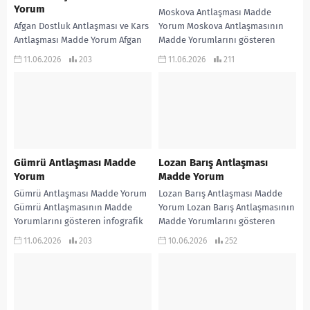
Yorum
Moskova Antlaşması Madde
Afgan Dostluk Antlaşması ve Kars
Yorum Moskova Antlaşmasının
Antlaşması Madde Yorum Afgan
Madde Yorumlarını gösteren
Dostluk Antlaşması ve Kars
infografik çalışmadır… KONU
11.06.2026
203
11.06.2026
211
Antlaşmasının Madde
ANLATIMLI ETKİNLİKLİ SORU
Yorumlarını gösteren infografik
BANKASI ve 970 soruluk ALTIN...
çalışmadır… KONU...
Gümrü Antlaşması Madde
Lozan Barış Antlaşması
Yorum
Madde Yorum
Gümrü Antlaşması Madde Yorum
Lozan Barış Antlaşması Madde
Gümrü Antlaşmasının Madde
Yorum Lozan Barış Antlaşmasının
Yorumlarını gösteren infografik
Madde Yorumlarını gösteren
çalışmadır… KONU ANLATIMLI
infogafik çalışmadır… KONU
11.06.2026
203
10.06.2026
252
ETKİNLİKLİ SORU BANKASI ve 970
ANLATIMLI ETKİNLİKLİ SORU
soruluk ALTIN...
BANKASI ve 970...