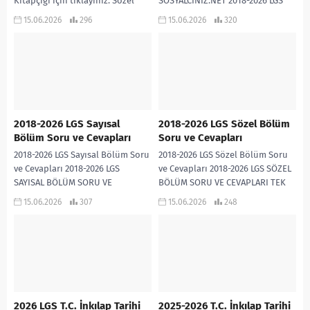
Kitapçığı için tıklayınız. Sözel
SOSYALCİNİZ.NET 2018-2026 LGS
Bölüm A Kitapçığı için tıklayınız.
T.C. İNKILAP TARİHİ SORU VE
15.06.2026
296
15.06.2026
320
Sayısal Bölüm B...
CEVAPLARI TEK PDF İNDİR
2018-2026 LGS Sayısal
2018-2026 LGS Sözel Bölüm
Bölüm Soru ve Cevapları
Soru ve Cevapları
2018-2026 LGS Sayısal Bölüm Soru
2018-2026 LGS Sözel Bölüm Soru
ve Cevapları 2018-2026 LGS
ve Cevapları 2018-2026 LGS SÖZEL
SAYISAL BÖLÜM SORU VE
BÖLÜM SORU VE CEVAPLARI TEK
CEVAPLARI TEK PDF
PDF
15.06.2026
307
15.06.2026
248
2026 LGS T.C. İnkılap Tarihi
2025-2026 T.C. İnkılap Tarihi