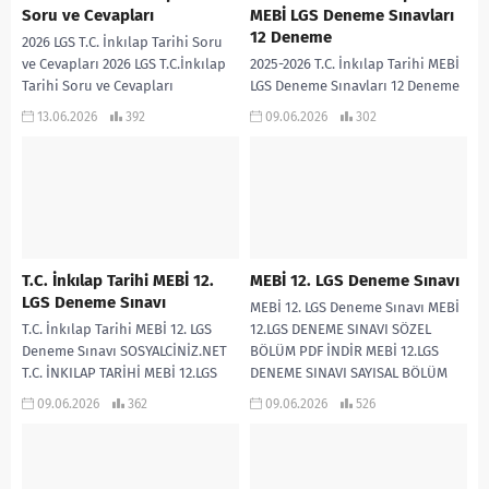
Soru ve Cevapları
MEBİ LGS Deneme Sınavları
12 Deneme
2026 LGS T.C. İnkılap Tarihi Soru
ve Cevapları 2026 LGS T.C.İnkılap
2025-2026 T.C. İnkılap Tarihi MEBİ
Tarihi Soru ve Cevapları
LGS Deneme Sınavları 12 Deneme
2025-2026 eğitim öğretim yılında
13.06.2026
392
09.06.2026
302
MEBİ tarafından yayımlanan
T.C.İnkılap Tarihi LGS...
T.C. İnkılap Tarihi MEBİ 12.
MEBİ 12. LGS Deneme Sınavı
LGS Deneme Sınavı
MEBİ 12. LGS Deneme Sınavı MEBİ
T.C. İnkılap Tarihi MEBİ 12. LGS
12.LGS DENEME SINAVI SÖZEL
Deneme Sınavı SOSYALCİNİZ.NET
BÖLÜM PDF İNDİR MEBİ 12.LGS
T.C. İNKILAP TARİHİ MEBİ 12.LGS
DENEME SINAVI SAYISAL BÖLÜM
DENEME SINAVI CEVAP ANAHTARI 1
PDF...
09.06.2026
362
09.06.2026
526
2...