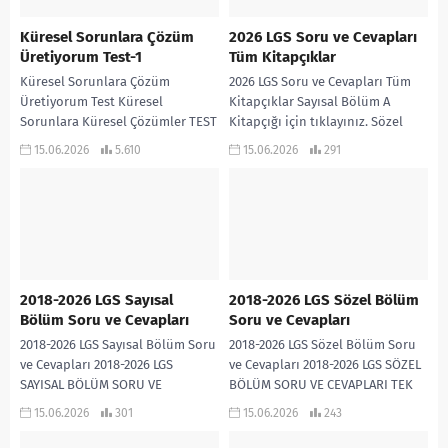
Küresel Sorunlara Çözüm
2026 LGS Soru ve Cevapları
Üretiyorum Test-1
Tüm Kitapçıklar
Küresel Sorunlara Çözüm
2026 LGS Soru ve Cevapları Tüm
Üretiyorum Test Küresel
Kitapçıklar Sayısal Bölüm A
Sorunlara Küresel Çözümler TEST
Kitapçığı için tıklayınız. Sözel
1 İNDİR
Bölüm A Kitapçığı için tıklayınız.
15.06.2026
5.610
15.06.2026
291
Sayısal Bölüm B...
2018-2026 LGS Sayısal
2018-2026 LGS Sözel Bölüm
Bölüm Soru ve Cevapları
Soru ve Cevapları
2018-2026 LGS Sayısal Bölüm Soru
2018-2026 LGS Sözel Bölüm Soru
ve Cevapları 2018-2026 LGS
ve Cevapları 2018-2026 LGS SÖZEL
SAYISAL BÖLÜM SORU VE
BÖLÜM SORU VE CEVAPLARI TEK
CEVAPLARI TEK PDF
PDF
15.06.2026
301
15.06.2026
243