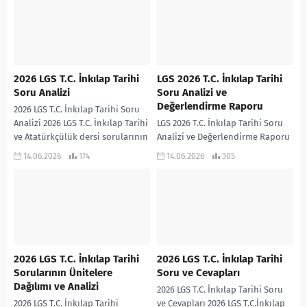
2026 LGS T.C. İnkılap Tarihi
LGS 2026 T.C. İnkılap Tarihi
Soru Analizi
Soru Analizi ve
Değerlendirme Raporu
2026 LGS T.C. İnkılap Tarihi Soru
Analizi 2026 LGS T.C. İnkılap Tarihi
LGS 2026 T.C. İnkılap Tarihi Soru
ve Atatürkçülük dersi sorularının
Analizi ve Değerlendirme Raporu
analizini gösteren infografik
LGS 2026 T.C. İNKILAP TARİHİ VE
14.06.2026
174
14.06.2026
305
tablo…
ATATÜRKÇÜLÜK SORULARININ
SORU ANALİZİ
2026 LGS T.C. İnkılap Tarihi
2026 LGS T.C. İnkılap Tarihi
Sorularının Ünitelere
Soru ve Cevapları
Dağılımı ve Analizi
2026 LGS T.C. İnkılap Tarihi Soru
2026 LGS T.C. İnkılap Tarihi
ve Cevapları 2026 LGS T.C.İnkılap