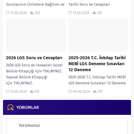
Sorularının Ünitelere Dağılımı ve
Tarihi Soru ve Cevapları
Analizi 2026 LGS T.C. İnkılap Tarihi
13.06.2026
200
13.06.2026
387
Sorularının Ünitelere Dağılımı ve
Soru...
2026 LGS Soru ve Cevapları
2025-2026 T.C. İnkılap Tarihi
MEBİ LGS Deneme Sınavları
2026 LGS Soru ve Cevapları Sözel
12 Deneme
Bölüm Kitapçığı için TIKLAYINIZ.
Sayısal Bölüm Kitapçığı
2025-2026 T.C. İnkılap Tarihi MEBİ
için TIKLAYINIZ.
LGS Deneme Sınavları 12 Deneme
2025-2026 eğitim öğretim yılında
13.06.2026
510
09.06.2026
297
MEBİ tarafından yayımlanan
T.C.İnkılap Tarihi LGS...
YORUMLAR