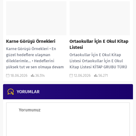
değişiklikleri...
televizyon programında Türkiye
Yüzyılı...
Karne Görüşü Örnekleri
Ortaokullar İçin E Okul Kitap
Listesi
Karne Görüşü Örnekleri • En
güzel hedeflere ulaşman
Ortaokullar İçin E Okul Kitap
dileklerimle… • Hedeflerini
Listesi Ortaokullar İçin E Okul
yüksek tut ve sen olmaya devam
Kitap Listesi KİTAP GRUBU TÜRÜ
et. İyi tatiller....
SAYFA SAYISI KİTAP ADI 1...
18.06.2026
36.514
12.06.2026
56.271
YORUMLAR