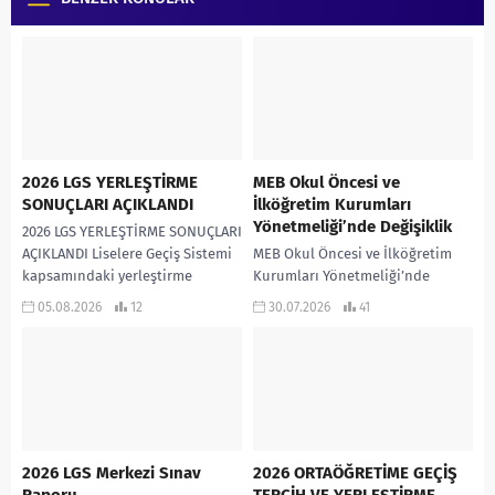
2026 LGS YERLEŞTİRME
MEB Okul Öncesi ve
SONUÇLARI AÇIKLANDI
İlköğretim Kurumları
Yönetmeliği’nde Değişiklik
2026 LGS YERLEŞTİRME SONUÇLARI
AÇIKLANDI Liselere Geçiş Sistemi
MEB Okul Öncesi ve İlköğretim
kapsamındaki yerleştirme
Kurumları Yönetmeliği’nde
sonuçları “www.meb.gov.tr”
Değişiklik Yönetmelik
05.08.2026
12
30.07.2026
41
adresinde erişime açıldı. Merkezî
Değişikliklerinin Madde Madde
yerleştirme tercihinde bulunan
Özeti Ders etkinliklerine katılım
öğrencilerin...
tanımı güncellendi. Öğrencilerin
yalnızca...
2026 LGS Merkezi Sınav
2026 ORTAÖĞRETİME GEÇİŞ