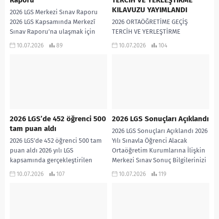
Raporu
TERCİH VE YERLEŞTİRME
KILAVUZU YAYIMLANDI
2026 LGS Merkezi Sınav Raporu
2026 LGS Kapsamında Merkezî
2026 ORTAÖĞRETİME GEÇİŞ
Sınav Raporu’na ulaşmak için
TERCİH VE YERLEŞTİRME
TIKLAYINIZ.
KILAVUZU YAYIMLANDI “2026 Yılı
10.07.2026
89
10.07.2026
104
Ortaöğretime Geçiş Tercih ve
Yerleştirme Kılavuzu”na ulaşmak
için tıklayınız. Millî Eğitim...
2026 LGS’de 452 öğrenci 500
2026 LGS Sonuçları Açıklandı
tam puan aldı
2026 LGS Sonuçları Açıklandı 2026
2026 LGS’de 452 öğrenci 500 tam
Yılı Sınavla Öğrenci Alacak
puan aldı 2026 yılı LGS
Ortaöğretim Kurumlarına İlişkin
kapsamında gerçekleştirilen
Merkezi Sınav Sonuç Bilgilerinizi
“Sınavla Öğrenci Alacak
Öğrenmek İçin TIKLAYINIZ.
10.07.2026
107
10.07.2026
119
Ortaöğretim Kurumlarına İlişkin
Merkezî...