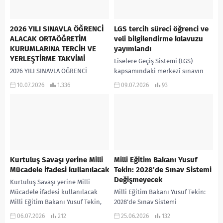
2026 YILI SINAVLA ÖĞRENCİ
LGS tercih süreci öğrenci ve
ALACAK ORTAÖĞRETİM
veli bilgilendirme kılavuzu
KURUMLARINA TERCİH VE
yayımlandı
YERLEŞTİRME TAKVİMİ
Liselere Geçiş Sistemi (LGS)
2026 YILI SINAVLA ÖĞRENCİ
kapsamındaki merkezî sınavın
ALACAK ORTAÖĞRETİM
ardından başlayacak tercih
10.07.2026
1.336
09.07.2026
93
KURUMLARINA TERCİH VE
sürecinde öğrenci ve ailelerine
YERLEŞTİRME TAKVİMİ
kapsamlı bilgi verilmesi amacıyla
hazırlanan “Tercih...
Kurtuluş Savaşı yerine Milli
Milli Eğitim Bakanı Yusuf
Mücadele ifadesi kullanılacak
Tekin: 2028’de Sınav Sistemi
Değişmeyecek
Kurtuluş Savaşı yerine Milli
Mücadele ifadesi kullanılacak
Milli Eğitim Bakanı Yusuf Tekin:
Milli Eğitim Bakanı Yusuf Tekin,
2028’de Sınav Sistemi
vekillerle bir araya geldiği
Değişmeyecek Milli Eğitim Bakanı
06.07.2026
212
25.06.2026
132
toplantılarda müfredatta yapılan
Yusuf Tekin, katıldığı bir