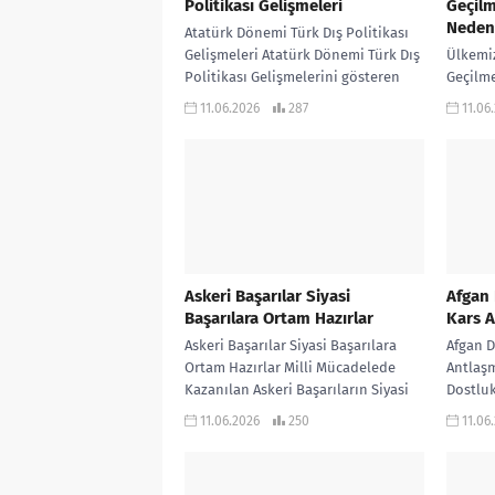
Politikası Gelişmeleri
Geçilm
Neden
Atatürk Dönemi Türk Dış Politikası
Gelişmeleri Atatürk Dönemi Türk Dış
Ülkemiz
Politikası Gelişmelerini gösteren
Geçilme
infografik çalışmadır… KONU
Ülkemiz
11.06.2026
287
11.06
ANLATIMLI ETKİNLİKLİ SORU
Geçilme
BANKASI...
göstere
KONU AN
Askeri Başarılar Siyasi
Afgan 
Başarılara Ortam Hazırlar
Kars 
Askeri Başarılar Siyasi Başarılara
Afgan D
Ortam Hazırlar Milli Mücadelede
Antlaş
Kazanılan Askeri Başarıların Siyasi
Dostluk
Başarılara Ortam Hazırladığını
Antlaş
11.06.2026
250
11.06
gösteren infografik çalışma… KONU
göstere
ANLATIMLI...
KONU...