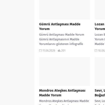
Gümrü Antlaşması Madde
Lozan
Yorum
Yoru
Gümrü Antlaşması Madde Yorum
Lozan 
Gümrü Antlaşmasının Madde
Yorum 
Yorumlarını gösteren infografik
Madde 
çalışmadır… KONU ANLATIMLI
infoga
11.06.2026
201
10.06
ETKİNLİKLİ SORU BANKASI ve 970
ANLATI
soruluk ALTIN...
ve 970..
Mondros Ateşkes Antlaşması
Sevr, 
Madde Yorum
Boğaz
Mondros Ateşkes Antlaşması Madde
Sevr, L