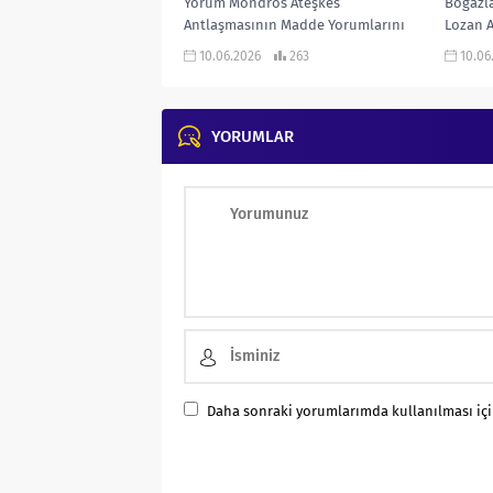
Yorum Mondros Ateşkes
Boğazla
Antlaşmasının Madde Yorumlarını
Lozan 
gösteren infografik çalışma… KONU
Boğazl
10.06.2026
263
10.06
ANLATIMLI ETKİNLİKLİ SORU BANKASI
Boğazl
ve 970...
ANLATIM
YORUMLAR
Daha sonraki yorumlarımda kullanılması için