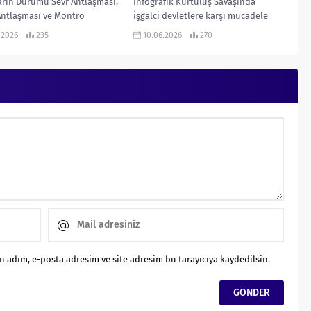
rın Durumu Sevr Antlaşması,
İnfografik Kurtuluş Savaşında
Antlaşması ve Montrö
işgalci devletlere karşı mücadele
ar Sözleşmesine Göre
ettiğimiz cepheleri gösteren
.2026
235
10.06.2026
270
arın Durumu… KONU
infografik çalışmadır… KONU
LI...
ANLATIMLI ETKİNLİKLİ SORU
BANKASI...
 adım, e-posta adresim ve site adresim bu tarayıcıya kaydedilsin.