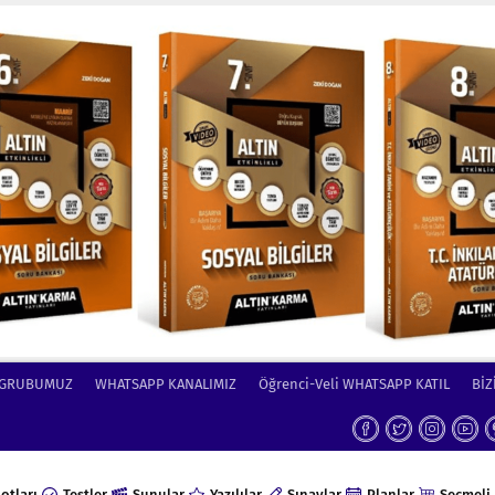
 GRUBUMUZ
WHATSAPP KANALIMIZ
Öğrenci-Veli WHATSAPP KATIL
BİZ
otları
Testler
Sunular
Yazılılar
Sınavlar
Planlar
Seçmeli 