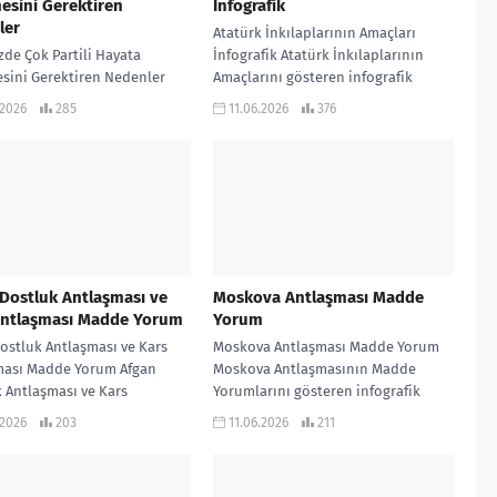
esini Gerektiren
İnfografik
ler
Atatürk İnkılaplarının Amaçları
de Çok Partili Hayata
İnfografik Atatürk İnkılaplarının
sini Gerektiren Nedenler
Amaçlarını gösteren infografik
de Çok Partili Hayata
çalışmadır… KONU ANLATIMLI
.2026
285
11.06.2026
376
sini Gerektiren Nedenleri
ETKİNLİKLİ SORU BANKASI ve 970
n infografik çalışmadır…
soruluk ALTIN HAMLELER...
LATIMLI ETKİNLİKLİ...
Dostluk Antlaşması ve
Moskova Antlaşması Madde
Antlaşması Madde Yorum
Yorum
ostluk Antlaşması ve Kars
Moskova Antlaşması Madde Yorum
ması Madde Yorum Afgan
Moskova Antlaşmasının Madde
 Antlaşması ve Kars
Yorumlarını gösteren infografik
masının Madde Yorumlarını
çalışmadır… KONU ANLATIMLI
.2026
203
11.06.2026
211
n infografik çalışmadır…
ETKİNLİKLİ SORU BANKASI ve 970
soruluk ALTIN...