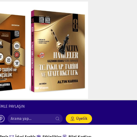
İMLE PAYLAŞIN
Üyelik
Drslr
İdari Evrklr
Etkinlikler
Bilgi Kartları