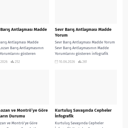
 Barış Antlaşması Madde
Sevr Barış Antlaşması Madde
m
Yorum
Barış Antlaşması Madde
Sevr Barış Antlaşması Madde Yorum
Lozan Barış Antlaşmasının
Sevr Barış Antlaşmasının Madde
Yorumlarını gösteren
Yorumlarını gösteren infografik
fik çalışmadır… KONU
çalışmadır…
.2026
252
10.06.2026
261
MLI ETKİNLİKLİ SORU BANKASI
.
Lozan ve Montrö’ye Göre
Kurtuluş Savaşında Cepheler
ların Durumu
İnfografik
ozan ve Montrö’ye Göre
Kurtuluş Savaşında Cepheler