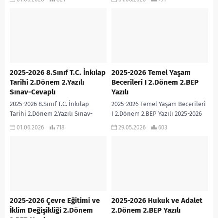
Öğretmenimiz tarafından Türkiye
Öğretmenimiz tarafından Türkiye
Yüzyılı Maarif Modeline ve Bloom
Yüzyılı Maarif Modeline ve Bloom
Taksonomisine göre...
Taksonomisine göre...
2025-2026 8.Sınıf T.C. İnkılap
2025-2026 Temel Yaşam
Tarihi 2.Dönem 2.Yazılı
Becerileri I 2.Dönem 2.BEP
Sınav-Cevaplı
Yazılı
2025-2026 8.Sınıf T.C. İnkılap
2025-2026 Temel Yaşam Becerileri
Tarihi 2.Dönem 2.Yazılı Sınav-
I 2.Dönem 2.BEP Yazılı 2025-2026
Cevaplı Hanife Saraç PÜRÇEK
Temel Yaşam Becerileri I dersi
01.06.2026
718
29.05.2026
603
Öğretmenimiz tarafından Türkiye
2.Dönem 2.BEP Yazılı sınavıdır.
Yüzyılı Maarif Modeline ve Bloom
Cevap Anahtarı...
Taksonomisine...
2025-2026 Çevre Eğitimi ve
2025-2026 Hukuk ve Adalet
İklim Değişikliği 2.Dönem
2.Dönem 2.BEP Yazılı