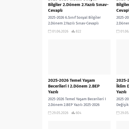
Bilgiler 2.Dönem 2.Yazılı Sınav-
Bilgil
Cevaplı
Cevapl
2025-2026 6.Sınıf Sosyal Bilgiler
2025-20
2.Dönem 2.Yazılı Sınav-Cevaplı
2.Dönem
Hanife Saraç PÜRÇEK Öğretmenimiz
Hanife
01.06.2026
822
01.06
tarafından Türkiye Yüzyılı Maarif
tarafın
Modeline ve Bloom Taksonomisine
Modeli
göre...
göre...
2025-2026 Temel Yaşam
2025-2
Becerileri I 2.Dönem 2.BEP
İklim 
Yazılı
Yazılı
2025-2026 Temel Yaşam Becerileri I
2025-20
2.Dönem 2.BEP Yazılı 2025-2026
Değişik
Temel Yaşam Becerileri I dersi
2025-20
29.05.2026
604
29.05
2.Dönem 2.BEP Yazılı sınavıdır. Cevap
Değişik
Anahtarı...
Yazılı sı