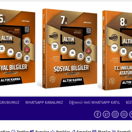
 GRUBUMUZ
WHATSAPP KANALIMIZ
Öğrenci-Veli WHATSAPP KATIL
BİZ
otları
Testler
Sunular
Yazılılar
Sınavlar
Planlar
Seçmeli 