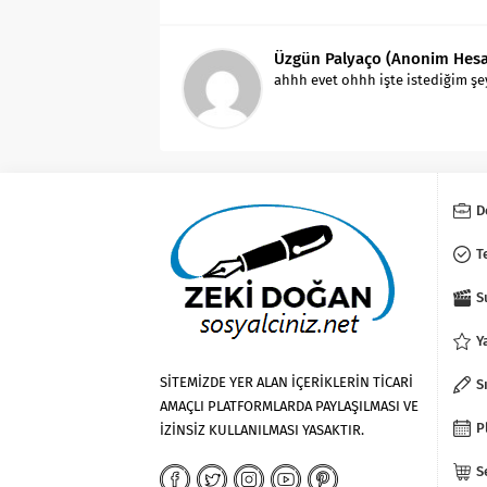
Üzgün Palyaço (Anonim Hes
ahhh evet ohhh işte istediğim şe
D
T
S
Y
SİTEMİZDE YER ALAN İÇERİKLERİN TİCARİ
S
AMAÇLI PLATFORMLARDA PAYLAŞILMASI VE
P
İZİNSİZ KULLANILMASI YASAKTIR.
S