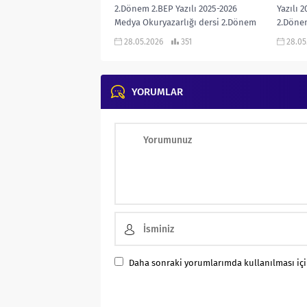
2.Dönem 2.BEP Yazılı 2025-2026
Yazılı 
Medya Okuryazarlığı dersi 2.Dönem
2.Dönem
2.BEP Yazılı sınavıdır. Cevap Anahtarı
Anahtar
28.05.2026
351
28.05
eklidir… 2025-2026 MEDYA
ŞEHRİMİ
OKURYAZARLIĞI...
YORUMLAR
Daha sonraki yorumlarımda kullanılması için