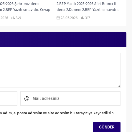
2025-2026 Şehrimiz dersi
2.BEP Yazılı 2025-2026 Afet Bilinci II
 2.BEP Yazılı sınavıdır. Cevap
dersi 2.Dönem 2.BEP Yazılı sınavıdır.
ı eklidir… 2025-2026
Cevap Anahtarı eklidir… 2025-2026...
.2026
349
28.05.2026
317
Z 2. DÖNEM 2....
 adım, e-posta adresim ve site adresim bu tarayıcıya kaydedilsin.