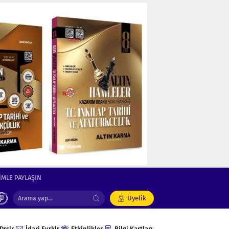
İMLE PAYLAŞIN
Üyelik
Drslr
İdari Evrklr
Etkinlikler
Bilgi Kartları