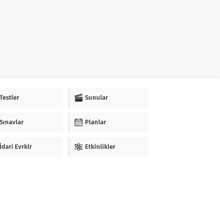
Testler
Sunular
Sınavlar
Planlar
İdari Evrklr
Etkinlikler