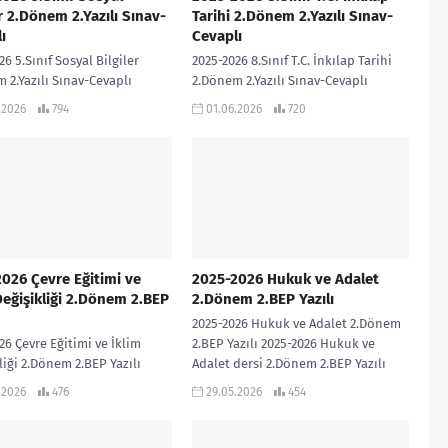
er 2.Dönem 2.Yazılı Sınav-
Tarihi 2.Dönem 2.Yazılı Sınav-
ı
Cevaplı
26 5.Sınıf Sosyal Bilgiler
2025-2026 8.Sınıf T.C. İnkılap Tarihi
 2.Yazılı Sınav-Cevaplı
2.Dönem 2.Yazılı Sınav-Cevaplı
 Saraç PÜRÇEK Öğretmenimiz
Hanife Saraç PÜRÇEK Öğretmenimiz
.2026
794
01.06.2026
720
dan Türkiye Yüzyılı Maarif
tarafından Türkiye Yüzyılı Maarif
ne ve Bloom Taksonomisine
Modeline ve Bloom Taksonomisine...
026 Çevre Eğitimi ve
2025-2026 Hukuk ve Adalet
Değişikliği 2.Dönem 2.BEP
2.Dönem 2.BEP Yazılı
2025-2026 Hukuk ve Adalet 2.Dönem
26 Çevre Eğitimi ve İklim
2.BEP Yazılı 2025-2026 Hukuk ve
liği 2.Dönem 2.BEP Yazılı
Adalet dersi 2.Dönem 2.BEP Yazılı
26 Çevre Eğitimi ve İklim
sınavıdır. Cevap Anahtarı eklidir…
.2026
476
29.05.2026
454
liği dersi 2.Dönem 2.BEP
2025-2026...
navıdır....