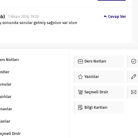
ab)
Cevap Ver
1 Nisan 2026, 19:39
y sonunda sorular gelmiş sağolun var olun
ers Notları
Ders Notları
estler
Yazılılar
unular
Seçmeli Drslr
azılılar
Bilgi Kartları
ınavlar
lanlar
eçmeli Drslr