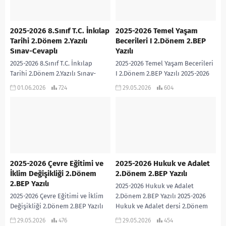
2025-2026 8.Sınıf T.C. İnkılap
2025-2026 Temel Yaşam
Tarihi 2.Dönem 2.Yazılı
Becerileri I 2.Dönem 2.BEP
Sınav-Cevaplı
Yazılı
2025-2026 8.Sınıf T.C. İnkılap
2025-2026 Temel Yaşam Becerileri
Tarihi 2.Dönem 2.Yazılı Sınav-
I 2.Dönem 2.BEP Yazılı 2025-2026
Cevaplı Hanife Saraç PÜRÇEK
Temel Yaşam Becerileri I dersi
01.06.2026
724
29.05.2026
604
Öğretmenimiz tarafından Türkiye
2.Dönem 2.BEP Yazılı sınavıdır.
Yüzyılı Maarif Modeline ve Bloom
Cevap Anahtarı...
Taksonomisine...
2025-2026 Çevre Eğitimi ve
2025-2026 Hukuk ve Adalet
İklim Değişikliği 2.Dönem
2.Dönem 2.BEP Yazılı
2.BEP Yazılı
2025-2026 Hukuk ve Adalet
2025-2026 Çevre Eğitimi ve İklim
2.Dönem 2.BEP Yazılı 2025-2026
Değişikliği 2.Dönem 2.BEP Yazılı
Hukuk ve Adalet dersi 2.Dönem
2025-2026 Çevre Eğitimi ve İklim
2.BEP Yazılı sınavıdır. Cevap
29.05.2026
476
29.05.2026
454