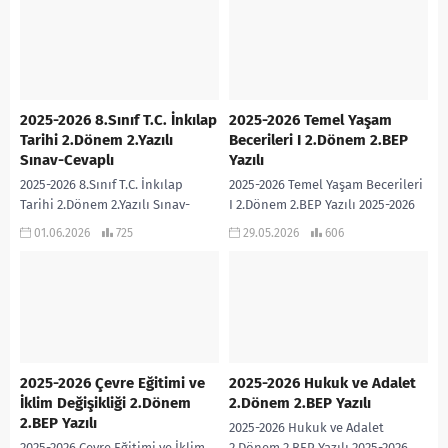
Yüzyılı Maarif Modeline ve Bloom
Yüzyılı Maarif Modeline ve Bloom
Taksonomisine göre...
Taksonomisine göre...
2025-2026 8.Sınıf T.C. İnkılap
2025-2026 Temel Yaşam
Tarihi 2.Dönem 2.Yazılı
Becerileri I 2.Dönem 2.BEP
Sınav-Cevaplı
Yazılı
2025-2026 8.Sınıf T.C. İnkılap
2025-2026 Temel Yaşam Becerileri
Tarihi 2.Dönem 2.Yazılı Sınav-
I 2.Dönem 2.BEP Yazılı 2025-2026
Cevaplı Hanife Saraç PÜRÇEK
Temel Yaşam Becerileri I dersi
01.06.2026
725
29.05.2026
606
Öğretmenimiz tarafından Türkiye
2.Dönem 2.BEP Yazılı sınavıdır.
Yüzyılı Maarif Modeline ve Bloom
Cevap Anahtarı...
Taksonomisine...
2025-2026 Çevre Eğitimi ve
2025-2026 Hukuk ve Adalet
İklim Değişikliği 2.Dönem
2.Dönem 2.BEP Yazılı
2.BEP Yazılı
2025-2026 Hukuk ve Adalet
2025-2026 Çevre Eğitimi ve İklim
2.Dönem 2.BEP Yazılı 2025-2026