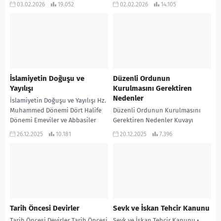
İNDİR
Çağdaşlaşan Türkiye PDF
03.02.2026
19.052
02.02.2026
14.105
KİTAPSEÇ İÇİN TIKLAYINIZ.
İslamiyetin Doğuşu ve
Düzenli Ordunun
Yayılışı
Kurulmasını Gerektiren
Nedenler
İslamiyetin Doğuşu ve Yayılışı Hz.
Muhammed Dönemi Dört Halife
Düzenli Ordunun Kurulmasını
Dönemi Emeviler ve Abbasiler
Gerektiren Nedenler Kuvayı
Dönemi
Milliye birliklerinin; • Belli bir
26.12.2025
10.181
20.12.2025
7.396
merkezden yönetilmedikleri için
belli bir otoriteye bağlı
olmamaları, •...
Tarih Öncesi Devirler
Sevk ve İskan Tehcir Kanunu
Tarih Öncesi Devirler Tarih Öncesi
Sevk ve İskan Tehcir Kanunu •