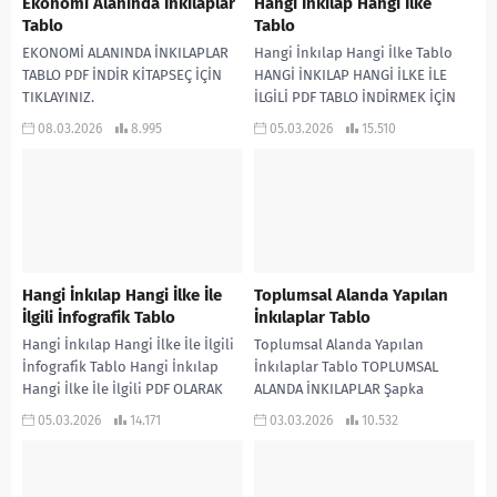
Ekonomi Alanında İnkılaplar
Hangi İnkılap Hangi İlke
Tablo
Tablo
EKONOMİ ALANINDA İNKILAPLAR
Hangi İnkılap Hangi İlke Tablo
TABLO PDF İNDİR KİTAPSEÇ İÇİN
HANGİ İNKILAP HANGİ İLKE İLE
TIKLAYINIZ.
İLGİLİ PDF TABLO İNDİRMEK İÇİN
TIKLAYINIZ. KİTAPSEÇ İÇİN
08.03.2026
8.995
05.03.2026
15.510
TIKLAYINIZ.
Hangi İnkılap Hangi İlke İle
Toplumsal Alanda Yapılan
İlgili İnfografik Tablo
İnkılaplar Tablo
Hangi İnkılap Hangi İlke İle İlgili
Toplumsal Alanda Yapılan
İnfografik Tablo Hangi İnkılap
İnkılaplar Tablo TOPLUMSAL
Hangi İlke İle İlgili PDF OLARAK
ALANDA İNKILAPLAR Şapka
İNDİRMEK İÇİN TIKLAYINIZ.
Giyilmesi Hakkında Kanun (1925)
05.03.2026
14.171
03.03.2026
10.532
KİTAPSEÇ...
Bazı Kisvelerin Giyilemeyeceğine
Dair Kanun (1934) Tekke,...