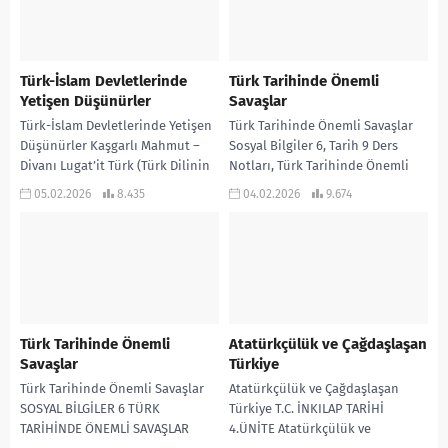
Türk-İslam Devletlerinde
Türk Tarihinde Önemli
Yetişen Düşünürler
Savaşlar
Türk-İslam Devletlerinde Yetişen
Türk Tarihinde Önemli Savaşlar
Düşünürler Kaşgarlı Mahmut –
Sosyal Bilgiler 6, Tarih 9 Ders
Divanı Lugat’it Türk (Türk Dilinin
Notları, Türk Tarihinde Önemli
Sözlüğü) Yusuf Has Hacip –
Savaşlar
05.02.2026
8.435
04.02.2026
9.674
Kutadgu Bilig (Mutluluk...
Türk Tarihinde Önemli
Atatürkçülük ve Çağdaşlaşan
Savaşlar
Türkiye
Türk Tarihinde Önemli Savaşlar
Atatürkçülük ve Çağdaşlaşan
SOSYAL BİLGİLER 6 TÜRK
Türkiye T.C. İNKILAP TARİHİ
TARİHİNDE ÖNEMLİ SAVAŞLAR
4.ÜNİTE Atatürkçülük ve