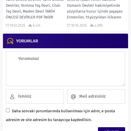
Devirler, Yontma Taş Devri, Cilalı
Osmanlı Devleti hakimiyetinde
Taş Devri, Maden Devri TARİH
yüzyıllarca huzur içinde yaşayan
ÖNCESİ DEVİRLER PDF İNDİR
Ermeniler, 19.yüzyıldan itibaren
milliyetçilik akımının etkisi ve...
19.12.2025
6.474
18.10.2025
4.386
YORUMLAR
Daha sonraki yorumlarımda kullanılması için adım, e-posta
adresim ve site adresim bu tarayıcıya kaydedilsin.