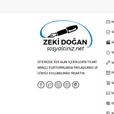
D
T
S
Y
SİTEMİZDE YER ALAN İÇERİKLERİN TİCARİ
S
AMAÇLI PLATFORMLARDA PAYLAŞILMASI VE
P
İZİNSİZ KULLANILMASI YASAKTIR.
S
İ
E
B