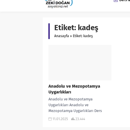
Etiket:
kadeş
Anasayfa
»
Etiket: kadeş
Anadolu ve Mezopotamya
Uygarlıkları
Anadolu ve Mezopotamya
Uygarlıkları Anadolu ve
Mezopotamya Uygarlıkları Ders
Notu İNDİR ANADOLU VE
11.01.2025
23.444
MEZOPOTAMYA UYGARLIKLARI
ONLİNE EŞLEŞTİRME ETKİNLİĞİ İÇİN