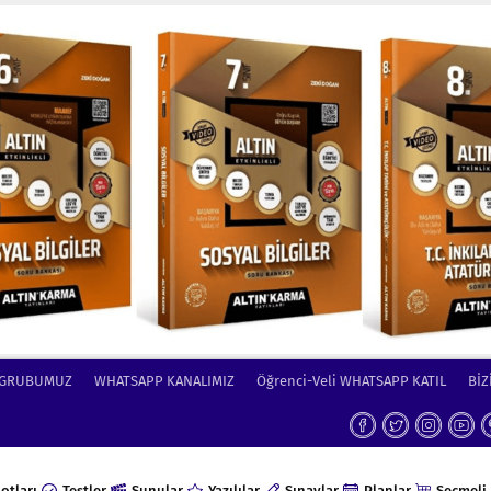
 GRUBUMUZ
WHATSAPP KANALIMIZ
Öğrenci-Veli WHATSAPP KATIL
BİZ
otları
Testler
Sunular
Yazılılar
Sınavlar
Planlar
Seçmeli 