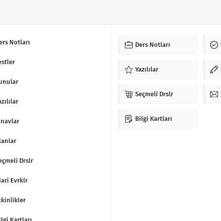
ers Notları
Ders Notları
estler
Yazılılar
unular
Seçmeli Drslr
azılılar
Bilgi Kartları
ınavlar
lanlar
eçmeli Drslr
dari Evrklr
tkinlikler
ilgi Kartları