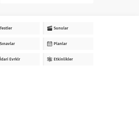
Testler
Sunular
Sınavlar
Planlar
İdari Evrklr
Etkinlikler