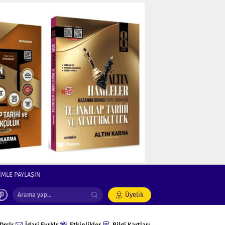
İMLE PAYLAŞIN
Üyelik
Drslr
İdari Evrklr
Etkinlikler
Bilgi Kartları