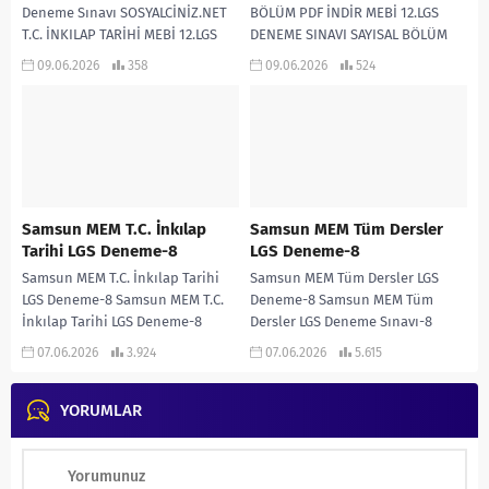
Deneme Sınavı SOSYALCİNİZ.NET
BÖLÜM PDF İNDİR MEBİ 12.LGS
T.C. İNKILAP TARİHİ MEBİ 12.LGS
DENEME SINAVI SAYISAL BÖLÜM
DENEME SINAVI CEVAP ANAHTARI 1
PDF...
09.06.2026
358
09.06.2026
524
2...
Samsun MEM T.C. İnkılap
Samsun MEM Tüm Dersler
Tarihi LGS Deneme-8
LGS Deneme-8
Samsun MEM T.C. İnkılap Tarihi
Samsun MEM Tüm Dersler LGS
LGS Deneme-8 Samsun MEM T.C.
Deneme-8 Samsun MEM Tüm
İnkılap Tarihi LGS Deneme-8
Dersler LGS Deneme Sınavı-8
İNDİR
İNDİR
07.06.2026
3.924
07.06.2026
5.615
YORUMLAR