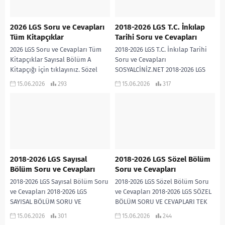
2026 LGS Soru ve Cevapları
2018-2026 LGS T.C. İnkılap
Tüm Kitapçıklar
Tarihi Soru ve Cevapları
2026 LGS Soru ve Cevapları Tüm
2018-2026 LGS T.C. İnkılap Tarihi
Kitapçıklar Sayısal Bölüm A
Soru ve Cevapları
Kitapçığı için tıklayınız. Sözel
SOSYALCİNİZ.NET 2018-2026 LGS
Bölüm A Kitapçığı için tıklayınız.
T.C. İNKILAP TARİHİ SORU VE
15.06.2026
293
15.06.2026
317
Sayısal Bölüm B...
CEVAPLARI TEK PDF İNDİR
2018-2026 LGS Sayısal
2018-2026 LGS Sözel Bölüm
Bölüm Soru ve Cevapları
Soru ve Cevapları
2018-2026 LGS Sayısal Bölüm Soru
2018-2026 LGS Sözel Bölüm Soru
ve Cevapları 2018-2026 LGS
ve Cevapları 2018-2026 LGS SÖZEL
SAYISAL BÖLÜM SORU VE
BÖLÜM SORU VE CEVAPLARI TEK
CEVAPLARI TEK PDF
PDF
15.06.2026
301
15.06.2026
244