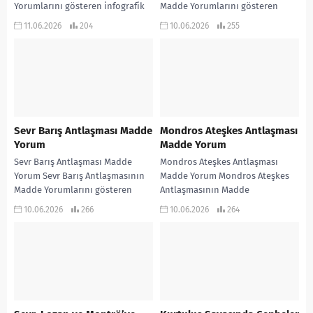
Yorumlarını gösteren infografik
Madde Yorumlarını gösteren
çalışmadır… KONU ANLATIMLI
infogafik çalışmadır… KONU
11.06.2026
204
10.06.2026
255
ETKİNLİKLİ SORU BANKASI ve 970
ANLATIMLI ETKİNLİKLİ SORU
soruluk ALTIN...
BANKASI ve 970...
Sevr Barış Antlaşması Madde
Mondros Ateşkes Antlaşması
Yorum
Madde Yorum
Sevr Barış Antlaşması Madde
Mondros Ateşkes Antlaşması
Yorum Sevr Barış Antlaşmasının
Madde Yorum Mondros Ateşkes
Madde Yorumlarını gösteren
Antlaşmasının Madde
infografik çalışmadır…
Yorumlarını gösteren infografik
10.06.2026
266
10.06.2026
264
çalışma… KONU ANLATIMLI
ETKİNLİKLİ SORU BANKASI ve
970...