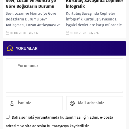
Sevr, Lozan ve Montrö’ye
Kurtuluş Savaşında Cepheler
Göre Boğazların Durumu
İnfografik
Sevr, Lozan ve Montrö’ye Göre
Kurtuluş Savaşında Cepheler
Boğazların Durumu Sevr
İnfografik Kurtuluş Savaşında
Antlaşması, Lozan Antlaşması ve
işgalci devletlere karşı mücadele
Montrö Boğazlar Sözleşmesine
ettiğimiz cepheleri gösteren
10.06.2026
237
10.06.2026
274
Göre Boğazların Durumu… KONU
infografik çalışmadır… KONU
ANLATIMLI...
ANLATIMLI ETKİNLİKLİ SORU
YORUMLAR
BANKASI...
Daha sonraki yorumlarımda kullanılması için adım, e-posta
adresim ve site adresim bu tarayıcıya kaydedilsin.