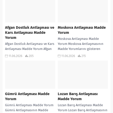
Afgan Dostluk Antlaşması ve
Moskova Antlaşması Madde
Kars Antlaşması Madde
Yorum
Yorum
Moskova Antlaşması Madde
Afgan Dostluk Antlaşması ve Kars
Yorum Moskova Antlaşmasının
Antlaşması Madde Yorum Afgan
Madde Yorumlarını gösteren
Dostluk Antlaşması ve Kars
infografik çalışmadır… KONU
11.06.2026
205
11.06.2026
215
Antlaşmasının Madde
ANLATIMLI ETKİNLİKLİ SORU
Yorumlarını gösteren infografik
BANKASI ve 970 soruluk ALTIN...
çalışmadır… KONU...
Gümrü Antlaşması Madde
Lozan Barış Antlaşması
Yorum
Madde Yorum
Gümrü Antlaşması Madde Yorum
Lozan Barış Antlaşması Madde
Gümrü Antlaşmasının Madde
Yorum Lozan Barış Antlaşmasının