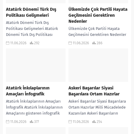
Atatürk Dönemi Türk Dış
Ülkemizde Çok Partili Hayata
Politikası Gelişmeleri
Geçilmesini Gerektiren
Nedenler
Atatürk Dönemi Türk Dış
Politikası Gelişmeleri Atatürk
Ülkemizde Çok Partili Hayata
Dönemi Türk Dış Politikası
Geçilmesini Gerektiren Nedenler
Gelişmelerini gösteren infografik
Ülkemizde Çok Partili Hayata
11.06.2026
292
11.06.2026
286
çalışmadır… KONU ANLATIMLI
Geçilmesini Gerektiren Nedenleri
ETKİNLİKLİ SORU BANKASI...
gösteren infografik çalışmadır…
KONU ANLATIMLI ETKİNLİKLİ...
Atatürk İnkılaplarının
Askeri Başarılar Siyasi
Amaçları İnfografik
Başarılara Ortam Hazırlar
Atatürk İnkılaplarının Amaçları
Askeri Başarılar Siyasi Başarılara
İnfografik Atatürk İnkılaplarının
Ortam Hazırlar Milli Mücadelede
Amaçlarını gösteren infografik
Kazanılan Askeri Başarıların
çalışmadır… KONU ANLATIMLI
Siyasi Başarılara Ortam
11.06.2026
377
11.06.2026
254
ETKİNLİKLİ SORU BANKASI ve 970
Hazırladığını gösteren infografik
soruluk ALTIN HAMLELER...
çalışma… KONU ANLATIMLI...