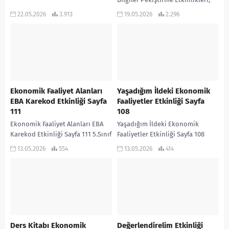
Türkiye’de ve Dünyada Barış
22.05.2026
3.913
19.05.2026
2.296
Pekiştirme Etkinliği TÜRKİYEDE
VE DÜNYADA BARIŞ...
Ekonomik Faaliyet Alanları
Yaşadığım İldeki Ekonomik
EBA Karekod Etkinliği Sayfa
Faaliyetler Etkinliği Sayfa
111
108
Ekonomik Faaliyet Alanları EBA
Yaşadığım İldeki Ekonomik
Karekod Etkinliği Sayfa 111 5.Sınıf
Faaliyetler Etkinliği Sayfa 108
Sosyal Bilgiler 2.Ders Kitabı sayfa
Birincil Ekonomik Faaliyetler
13.05.2026
554
13.05.2026
414
111’de yer alan Ekonomik Faaliyet
Tarım Hayvancılık Balıkçılık
Alanları...
İkincil Ekonomik Faaliyetler
Fabrikada üretim Sanayi
faaliyetleri...
Ders Kitabı Ekonomik
Değerlendirelim Etkinliği