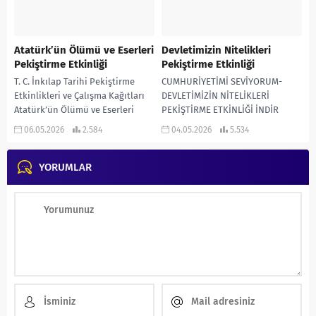
Atatürk’ün Ölümü ve Eserleri
Devletimizin Nitelikleri
Pekiştirme Etkinliği
Pekiştirme Etkinliği
T. C. İnkılap Tarihi Pekiştirme
CUMHURİYETİMİ SEVİYORUM-
Etkinlikleri ve Çalışma Kağıtları
DEVLETİMİZİN NİTELİKLERİ
Atatürk’ün Ölümü ve Eserleri
PEKİŞTİRME ETKİNLİĞİ İNDİR
Pekiştirme Etkinliği ATATÜRK’ÜN
Sosyal Bilgiler 7 Pekiştirme
06.05.2026
2.584
04.05.2026
5.534
ÖLÜMÜ VE ESERLERİ PEKİŞTİRME...
Etkinlikleri Sosyal Bilgiler 7 Etkin
Vatandaşlık Pekiştirme
YORUMLAR
Etkinlikleri Devletimizin
Nitelikleri...