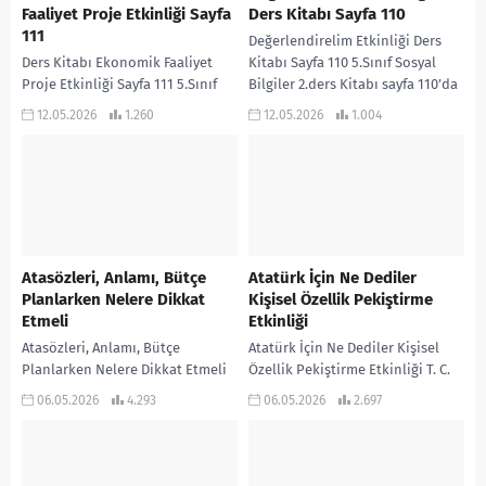
Faaliyet Proje Etkinliği Sayfa
Ders Kitabı Sayfa 110
111
Değerlendirelim Etkinliği Ders
Ders Kitabı Ekonomik Faaliyet
Kitabı Sayfa 110 5.Sınıf Sosyal
Proje Etkinliği Sayfa 111 5.Sınıf
Bilgiler 2.ders Kitabı sayfa 110’da
Sosyal Bilgiler 2.Ders Kitabı sayfa
yer alan etkinliğin cevaplarıdır…
12.05.2026
1.260
12.05.2026
1.004
111’de yer alan Ekonomik Faaliyet
Proje...
Atasözleri, Anlamı, Bütçe
Atatürk İçin Ne Dediler
Planlarken Nelere Dikkat
Kişisel Özellik Pekiştirme
Etmeli
Etkinliği
Atasözleri, Anlamı, Bütçe
Atatürk İçin Ne Dediler Kişisel
Planlarken Nelere Dikkat Etmeli
Özellik Pekiştirme Etkinliği T. C.
DAMLAYA DAMLAYA GÖL OLUR
İnkılap Tarihi Pekiştirme
06.05.2026
4.293
06.05.2026
2.697
Anlamı: Küçük miktarlarda
Etkinlikleri ATATÜRK İÇİN NE
yapılan birikimler zamanla büyük
DEDİLER KİŞİSEL ÖZELLİK...
bir hacme...