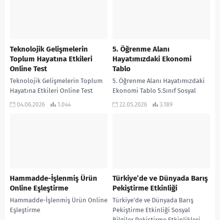
Teknolojik Gelişmelerin
5. Öğrenme Alanı
Toplum Hayatına Etkileri
Hayatımızdaki Ekonomi
Online Test
Tablo
Teknolojik Gelişmelerin Toplum
5. Öğrenme Alanı Hayatımızdaki
Hayatına Etkileri Online Test
Ekonomi Tablo 5.Sınıf Sosyal
Bilgiler 2.Ders Kitabı 5. Öğrenme
04.06.2026
1.044
22.05.2026
3.189
Alanı sayfa 113’te yer alan
Hayatımızdaki Ekonomi...
Hammadde-İşlenmiş Ürün
Türkiye’de ve Dünyada Barış
Online Eşleştirme
Pekiştirme Etkinliği
Hammadde-İşlenmiş Ürün Online
Türkiye’de ve Dünyada Barış
Eşleştirme
Pekiştirme Etkinliği Sosyal
Bilgiler Pekiştirme Etkinlikleri,