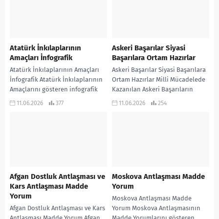
Atatürk İnkılaplarının
Askeri Başarılar Siyasi
Amaçları İnfografik
Başarılara Ortam Hazırlar
Atatürk İnkılaplarının Amaçları
Askeri Başarılar Siyasi Başarılara
İnfografik Atatürk İnkılaplarının
Ortam Hazırlar Milli Mücadelede
Amaçlarını gösteren infografik
Kazanılan Askeri Başarıların
çalışmadır… KONU ANLATIMLI
Siyasi Başarılara Ortam
11.06.2026
377
11.06.2026
254
ETKİNLİKLİ SORU BANKASI ve 970
Hazırladığını gösteren infografik
soruluk ALTIN HAMLELER...
çalışma… KONU ANLATIMLI...
Afgan Dostluk Antlaşması ve
Moskova Antlaşması Madde
Kars Antlaşması Madde
Yorum
Yorum
Moskova Antlaşması Madde
Afgan Dostluk Antlaşması ve Kars
Yorum Moskova Antlaşmasının
Antlaşması Madde Yorum Afgan
Madde Yorumlarını gösteren