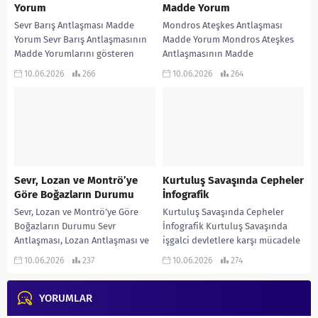
Yorum
Madde Yorum
Sevr Barış Antlaşması Madde
Mondros Ateşkes Antlaşması
Yorum Sevr Barış Antlaşmasının
Madde Yorum Mondros Ateşkes
Madde Yorumlarını gösteren
Antlaşmasının Madde
infografik çalışmadır…
Yorumlarını gösteren infografik
10.06.2026
266
10.06.2026
264
çalışma… KONU ANLATIMLI
ETKİNLİKLİ SORU BANKASI ve
970...
Sevr, Lozan ve Montrö’ye
Kurtuluş Savaşında Cepheler
Göre Boğazların Durumu
İnfografik
Sevr, Lozan ve Montrö’ye Göre
Kurtuluş Savaşında Cepheler
Boğazların Durumu Sevr
İnfografik Kurtuluş Savaşında
Antlaşması, Lozan Antlaşması ve
işgalci devletlere karşı mücadele
Montrö Boğazlar Sözleşmesine
ettiğimiz cepheleri gösteren
10.06.2026
237
10.06.2026
274
Göre Boğazların Durumu… KONU
infografik çalışmadır… KONU
ANLATIMLI...
ANLATIMLI ETKİNLİKLİ SORU
YORUMLAR
BANKASI...