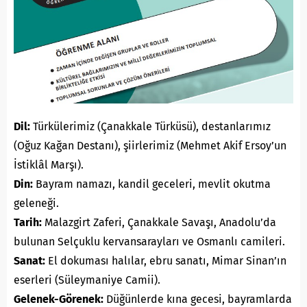
Dil:
Türkülerimiz (Çanakkale Türküsü), destanlarımız
(Oğuz Kağan Destanı), şiirlerimiz (Mehmet Akif Ersoy’un
İstiklâl Marşı).
Din:
Bayram namazı, kandil geceleri, mevlit okutma
geleneği.
Tarih:
Malazgirt Zaferi, Çanakkale Savaşı, Anadolu’da
bulunan Selçuklu kervansarayları ve Osmanlı camileri.
Sanat:
El dokuması halılar, ebru sanatı, Mimar Sinan’ın
eserleri (Süleymaniye Camii).
Gelenek-Görenek:
Düğünlerde kına gecesi, bayramlarda