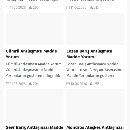
Dostluk Antlaşması ve Kars
infografik çalışmadır… KONU
11.06.2026
205
11.06.2026
215
Antlaşmasının Madde
ANLATIMLI ETKİNLİKLİ SORU
Yorumlarını gösteren infografik
BANKASI ve 970 soruluk ALTIN...
çalışmadır… KONU...
Gümrü Antlaşması Madde
Lozan Barış Antlaşması
Yorum
Madde Yorum
Gümrü Antlaşması Madde Yorum
Lozan Barış Antlaşması Madde
Gümrü Antlaşmasının Madde
Yorum Lozan Barış Antlaşmasının
Yorumlarını gösteren infografik
Madde Yorumlarını gösteren
çalışmadır… KONU ANLATIMLI
infogafik çalışmadır… KONU
11.06.2026
204
10.06.2026
255
ETKİNLİKLİ SORU BANKASI ve 970
ANLATIMLI ETKİNLİKLİ SORU
soruluk ALTIN...
BANKASI ve 970...
Sevr Barış Antlaşması Madde
Mondros Ateşkes Antlaşması