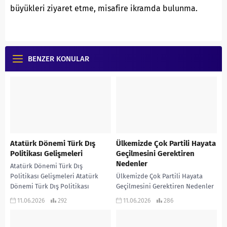
büyükleri ziyaret etme, misafire ikramda bulunma.
BENZER KONULAR
Atatürk Dönemi Türk Dış
Ülkemizde Çok Partili Hayata
Politikası Gelişmeleri
Geçilmesini Gerektiren
Nedenler
Atatürk Dönemi Türk Dış
Politikası Gelişmeleri Atatürk
Ülkemizde Çok Partili Hayata
Dönemi Türk Dış Politikası
Geçilmesini Gerektiren Nedenler
Gelişmelerini gösteren infografik
Ülkemizde Çok Partili Hayata
11.06.2026
292
11.06.2026
286
çalışmadır… KONU ANLATIMLI
Geçilmesini Gerektiren Nedenleri
ETKİNLİKLİ SORU BANKASI...
gösteren infografik çalışmadır…
KONU ANLATIMLI ETKİNLİKLİ...