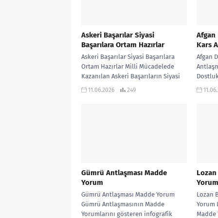
Askeri Başarılar Siyasi
Afgan 
Başarılara Ortam Hazırlar
Kars 
Askeri Başarılar Siyasi Başarılara
Afgan D
Ortam Hazırlar Milli Mücadelede
Antlaş
Kazanılan Askeri Başarıların Siyasi
Dostluk
Başarılara Ortam Hazırladığını
Antlaş
11.06.2026
249
11.06
gösteren infografik çalışma… KONU
göstere
ANLATIMLI...
KONU...
Gümrü Antlaşması Madde
Lozan
Yorum
Yoru
Gümrü Antlaşması Madde Yorum
Lozan 
Gümrü Antlaşmasının Madde
Yorum 
Yorumlarını gösteren infografik
Madde 