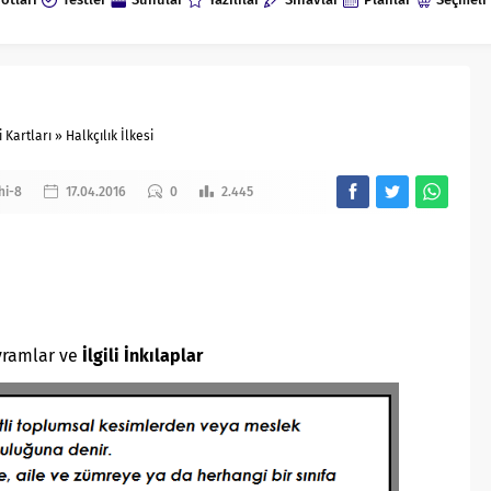
i Kartları
»
Halkçılık İlkesi
hi-8
17.04.2016
0
2.445
vramlar ve
İlgili İnkılaplar