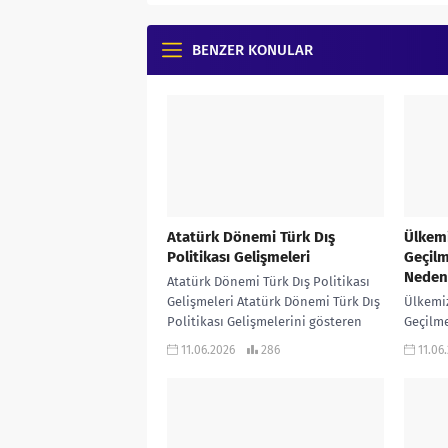
BENZER KONULAR
Atatürk Dönemi Türk Dış
Ülkemi
Politikası Gelişmeleri
Geçilm
Neden
Atatürk Dönemi Türk Dış Politikası
Gelişmeleri Atatürk Dönemi Türk Dış
Ülkemiz
Politikası Gelişmelerini gösteren
Geçilme
infografik çalışmadır… KONU
Ülkemiz
11.06.2026
286
11.06
ANLATIMLI ETKİNLİKLİ SORU
Geçilme
BANKASI...
göstere
KONU AN