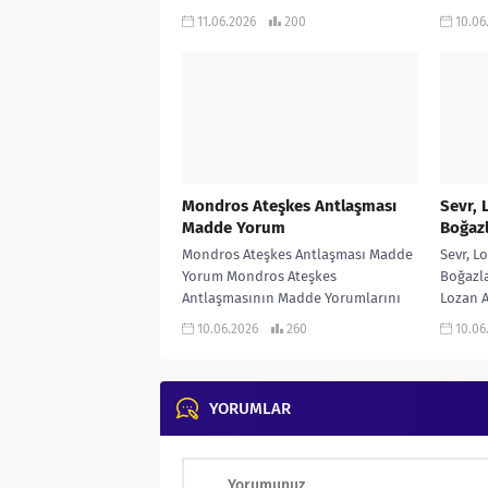
çalışmadır… KONU ANLATIMLI
infoga
11.06.2026
200
10.06
ETKİNLİKLİ SORU BANKASI ve 970
ANLATI
soruluk ALTIN...
ve 970..
Mondros Ateşkes Antlaşması
Sevr, 
Madde Yorum
Boğaz
Mondros Ateşkes Antlaşması Madde
Sevr, L
Yorum Mondros Ateşkes
Boğazla
Antlaşmasının Madde Yorumlarını
Lozan 
gösteren infografik çalışma… KONU
Boğazl
10.06.2026
260
10.06
ANLATIMLI ETKİNLİKLİ SORU BANKASI
Boğazl
ve 970...
ANLATIM
YORUMLAR