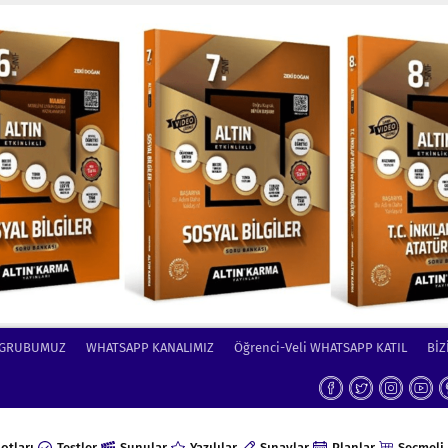
 GRUBUMUZ
WHATSAPP KANALIMIZ
Öğrenci-Veli WHATSAPP KATIL
BİZ
otları
Testler
Sunular
Yazılılar
Sınavlar
Planlar
Seçmeli 