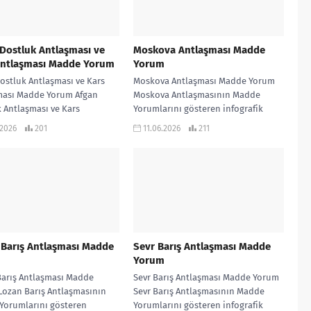
Dostluk Antlaşması ve
Moskova Antlaşması Madde
Antlaşması Madde Yorum
Yorum
ostluk Antlaşması ve Kars
Moskova Antlaşması Madde Yorum
ması Madde Yorum Afgan
Moskova Antlaşmasının Madde
 Antlaşması ve Kars
Yorumlarını gösteren infografik
masının Madde Yorumlarını
çalışmadır… KONU ANLATIMLI
.2026
201
11.06.2026
211
n infografik çalışmadır…
ETKİNLİKLİ SORU BANKASI ve 970
soruluk ALTIN...
 Barış Antlaşması Madde
Sevr Barış Antlaşması Madde
m
Yorum
Barış Antlaşması Madde
Sevr Barış Antlaşması Madde Yorum
Lozan Barış Antlaşmasının
Sevr Barış Antlaşmasının Madde
Yorumlarını gösteren
Yorumlarını gösteren infografik