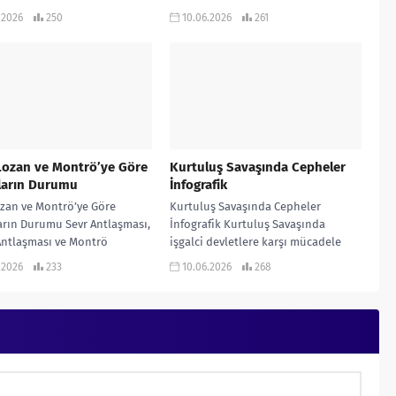
fik çalışmadır… KONU
çalışmadır…
.2026
250
10.06.2026
261
MLI ETKİNLİKLİ SORU BANKASI
.
Lozan ve Montrö’ye Göre
Kurtuluş Savaşında Cepheler
ların Durumu
İnfografik
ozan ve Montrö’ye Göre
Kurtuluş Savaşında Cepheler
rın Durumu Sevr Antlaşması,
İnfografik Kurtuluş Savaşında
Antlaşması ve Montrö
işgalci devletlere karşı mücadele
ar Sözleşmesine Göre
ettiğimiz cepheleri gösteren
.2026
233
10.06.2026
268
arın Durumu… KONU
infografik çalışmadır… KONU
LI...
ANLATIMLI ETKİNLİKLİ SORU
BANKASI...