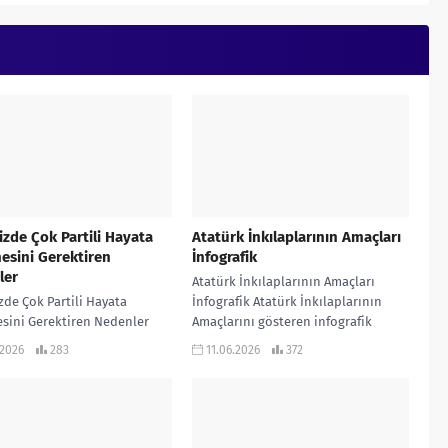
zde Çok Partili Hayata
Atatürk İnkılaplarının Amaçları
esini Gerektiren
İnfografik
ler
Atatürk İnkılaplarının Amaçları
de Çok Partili Hayata
İnfografik Atatürk İnkılaplarının
sini Gerektiren Nedenler
Amaçlarını gösteren infografik
de Çok Partili Hayata
çalışmadır… KONU ANLATIMLI
.2026
283
11.06.2026
372
sini Gerektiren Nedenleri
ETKİNLİKLİ SORU BANKASI ve 970
n infografik çalışmadır…
soruluk ALTIN HAMLELER...
LATIMLI ETKİNLİKLİ...