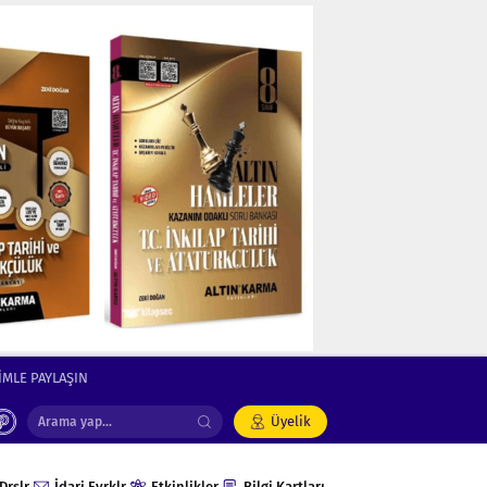
İMLE PAYLAŞIN
Üyelik
Drslr
İdari Evrklr
Etkinlikler
Bilgi Kartları