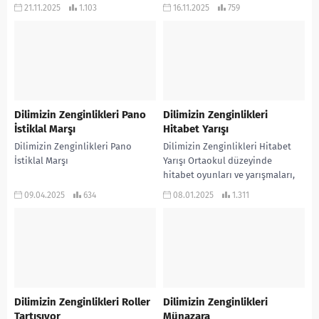
Aralık, Türk dilinin en eski yazılı
ZENGİNLİKLERİ YUNUS EMRE
21.11.2025
1.103
16.11.2025
759
belgelerinden Orhun
PANO BAŞLIĞI YUNUS EMRE
Yazıtları’nın...
ŞİİRLERİ YUNUS EMRE HAYATI...
Dilimizin Zenginlikleri Pano
Dilimizin Zenginlikleri
İstiklal Marşı
Hitabet Yarışı
Dilimizin Zenginlikleri Pano
Dilimizin Zenginlikleri Hitabet
İstiklal Marşı
Yarışı Ortaokul düzeyinde
hitabet oyunları ve yarışmaları,
öğrencilerin iletişim becerilerini
09.04.2025
634
08.01.2025
1.311
geliştirmesi, özgüvenlerini
artırması ve düşüncelerini etkili
bir...
Dilimizin Zenginlikleri Roller
Dilimizin Zenginlikleri
Tartışıyor
Münazara