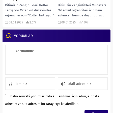
Dilimizin Zenginlikleri Roller
Dilimizin Zenginlikleri Münazara
Tartışıyor Ortaokul düzeyindeki
Ortaokul öğrencileri için hem
öğrenciler için “Roller Tartışıyor”
eğlenceli hem de düşündürücü
etkinlikleri, hem eğlenceli hem
münazara konuları bulmak
08.01.2025
2.679
08.01.2025
1.977
de öğretici bir deneyim sunabilir.
oldukça önemlidir. İşte ortaokul
Bu...
düzeyine uygun,...
YORUMLAR
Daha sonraki yorumlarımda kullanılması için adım, e-posta
adresim ve site adresim bu tarayıcıya kaydedilsin.