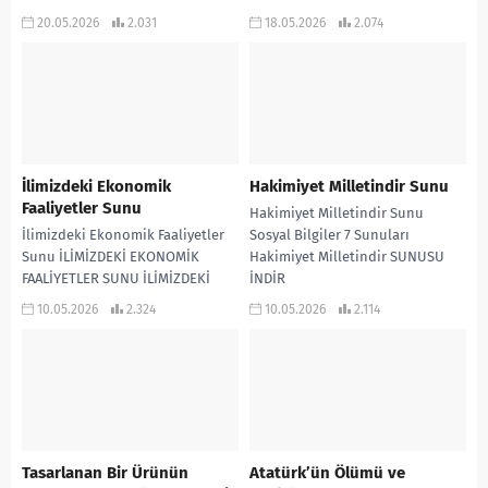
Bilgiler 7 Sunuları
Sosyal Bilgiler 7 Sunuları, Sosyal
20.05.2026
2.031
18.05.2026
2.074
Bilgiler...
İlimizdeki Ekonomik
Hakimiyet Milletindir Sunu
Faaliyetler Sunu
Hakimiyet Milletindir Sunu
İlimizdeki Ekonomik Faaliyetler
Sosyal Bilgiler 7 Sunuları
Sunu İLİMİZDEKİ EKONOMİK
Hakimiyet Milletindir SUNUSU
FAALİYETLER SUNU İLİMİZDEKİ
İNDİR
EKONOMİK FAALİYETLER PDF
10.05.2026
2.324
10.05.2026
2.114
Tasarlanan Bir Ürünün
Atatürk’ün Ölümü ve