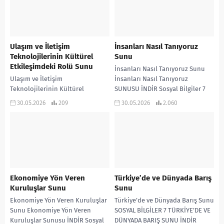
Ulaşım ve İletişim
İnsanları Nasıl Tanıyoruz
Teknolojilerinin Kültürel
Sunu
Etkileşimdeki Rolü Sunu
İnsanları Nasıl Tanıyoruz Sunu
Ulaşım ve İletişim
İnsanları Nasıl Tanıyoruz
Teknolojilerinin Kültürel
SUNUSU İNDİR Sosyal Bilgiler 7
Etkileşimdeki Rolü Sunu 6.Sınıf
Küresel Bağlantılar Sunuları
30.05.2026
209
30.05.2026
2.060
Sosyal Bilgiler Ulaşım ve İletişim
Teknolojilerinin Kültürel
Etkileşimdeki Rolü konusu için...
Ekonomiye Yön Veren
Türkiye’de ve Dünyada Barış
Kuruluşlar Sunu
Sunu
Ekonomiye Yön Veren Kuruluşlar
Türkiye’de ve Dünyada Barış Sunu
Sunu Ekonomiye Yön Veren
SOSYAL BİLGİLER 7 TÜRKİYE’DE VE
Kuruluşlar Sunusu İNDİR Sosyal
DÜNYADA BARIŞ SUNU İNDİR