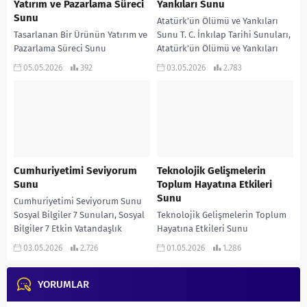
Yatırım ve Pazarlama Süreci
Yankıları Sunu
Sunu
Atatürk’ün Ölümü ve Yankıları
Tasarlanan Bir Ürünün Yatırım ve
Sunu T. C. İnkılap Tarihi Sunuları,
Pazarlama Süreci Sunu
Atatürk’ün Ölümü ve Yankıları
TASARLANAN BİR ÜRÜNÜN
Sunu Atatürk’ün Ölümü ve
05.05.2026
392
03.05.2026
2.783
YATIRIM VE PAZARLAMA SÜRECİ
Yankıları SUNU...
SUNU
Cumhuriyetimi Seviyorum
Teknolojik Gelişmelerin
Sunu
Toplum Hayatına Etkileri
Sunu
Cumhuriyetimi Seviyorum Sunu
Sosyal Bilgiler 7 Sunuları, Sosyal
Teknolojik Gelişmelerin Toplum
Bilgiler 7 Etkin Vatandaşlık
Hayatına Etkileri Sunu
Ünitesi Sunuları, Türkiye
TEKNOLOJİK GELİŞMELERİN
03.05.2026
2.726
01.05.2026
1.286
Cumhuriyetinin Temel Nitelikleri
TOPLUM HAYATINA ETKİLERİ SUNU
Sunu SOSYAL...
TEKNOLOJİK GELİŞMELERİN
YORUMLAR
TOPLUM HAYATINA ETKİLERİ PDF