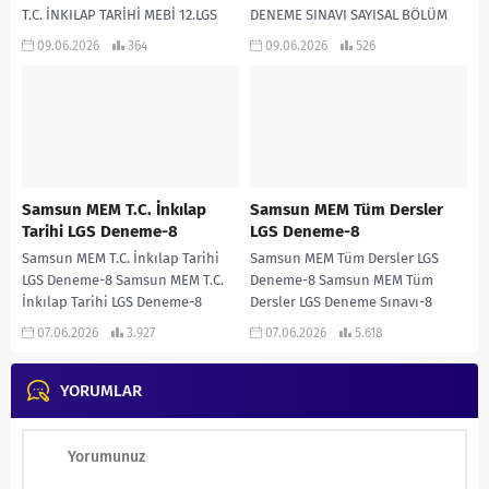
T.C. İNKILAP TARİHİ MEBİ 12.LGS
DENEME SINAVI SAYISAL BÖLÜM
DENEME SINAVI CEVAP ANAHTARI 1
PDF...
09.06.2026
364
09.06.2026
526
2...
Samsun MEM T.C. İnkılap
Samsun MEM Tüm Dersler
Tarihi LGS Deneme-8
LGS Deneme-8
Samsun MEM T.C. İnkılap Tarihi
Samsun MEM Tüm Dersler LGS
LGS Deneme-8 Samsun MEM T.C.
Deneme-8 Samsun MEM Tüm
İnkılap Tarihi LGS Deneme-8
Dersler LGS Deneme Sınavı-8
İNDİR
İNDİR
07.06.2026
3.927
07.06.2026
5.618
YORUMLAR