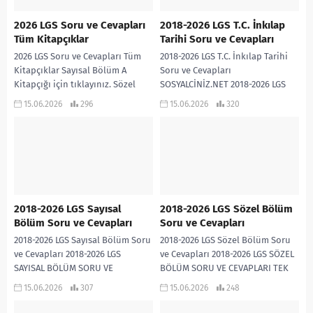
2026 LGS Soru ve Cevapları
2018-2026 LGS T.C. İnkılap
Tüm Kitapçıklar
Tarihi Soru ve Cevapları
2026 LGS Soru ve Cevapları Tüm
2018-2026 LGS T.C. İnkılap Tarihi
Kitapçıklar Sayısal Bölüm A
Soru ve Cevapları
Kitapçığı için tıklayınız. Sözel
SOSYALCİNİZ.NET 2018-2026 LGS
Bölüm A Kitapçığı için tıklayınız.
T.C. İNKILAP TARİHİ SORU VE
15.06.2026
296
15.06.2026
320
Sayısal Bölüm B...
CEVAPLARI TEK PDF İNDİR
2018-2026 LGS Sayısal
2018-2026 LGS Sözel Bölüm
Bölüm Soru ve Cevapları
Soru ve Cevapları
2018-2026 LGS Sayısal Bölüm Soru
2018-2026 LGS Sözel Bölüm Soru
ve Cevapları 2018-2026 LGS
ve Cevapları 2018-2026 LGS SÖZEL
SAYISAL BÖLÜM SORU VE
BÖLÜM SORU VE CEVAPLARI TEK
CEVAPLARI TEK PDF
PDF
15.06.2026
307
15.06.2026
248