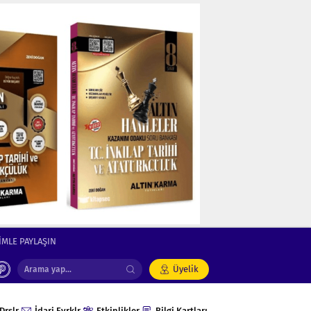
İMLE PAYLAŞIN
Üyelik
Drslr
İdari Evrklr
Etkinlikler
Bilgi Kartları