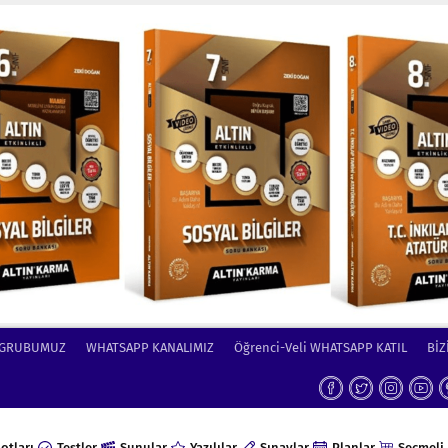
 GRUBUMUZ
WHATSAPP KANALIMIZ
Öğrenci-Veli WHATSAPP KATIL
BİZ
otları
Testler
Sunular
Yazılılar
Sınavlar
Planlar
Seçmeli 