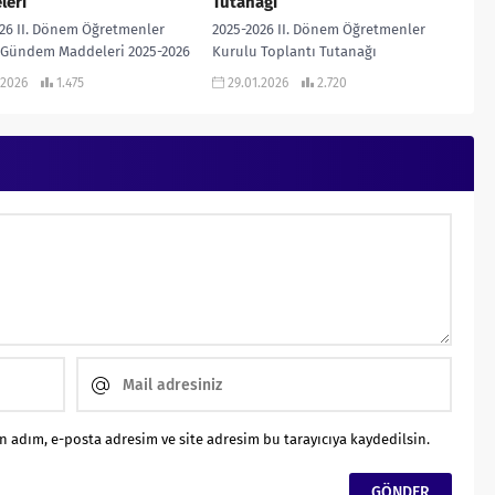
leri
Tutanağı
26 II. Dönem Öğretmenler
2025-2026 II. Dönem Öğretmenler
 Gündem Maddeleri 2025-2026
Kurulu Toplantı Tutanağı
nem Öğretmenler Kurulu
(ORTAOKUL) Kendi okulunuza göre
.2026
1.475
29.01.2026
2.720
Maddeleri İNDİR 1. Açılış •
düzenleyebilir, gündem
konuşmasının...
maddelerinde ekleme ve çıkarmalar
yapabilirsiniz… 2025-2026 Ortaokul...
 adım, e-posta adresim ve site adresim bu tarayıcıya kaydedilsin.