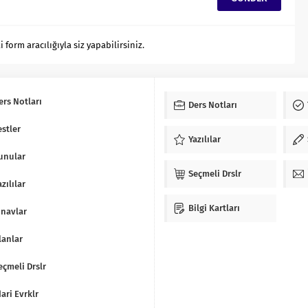
orm aracılığıyla siz yapabilirsiniz.
ers Notları
Ders Notları
estler
Yazılılar
unular
Seçmeli Drslr
azılılar
Bilgi Kartları
ınavlar
lanlar
eçmeli Drslr
dari Evrklr