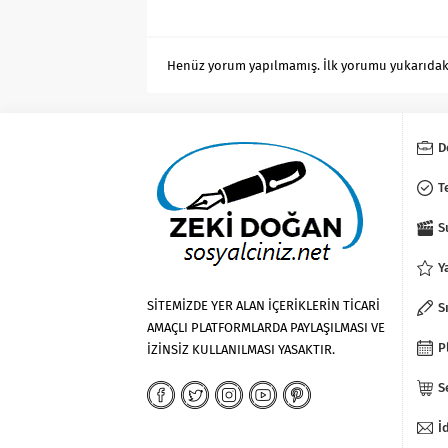
Henüz yorum yapılmamış. İlk yorumu yukarıdaki f
D
T
S
Y
SİTEMİZDE YER ALAN İÇERİKLERİN TİCARİ
S
AMAÇLI PLATFORMLARDA PAYLAŞILMASI VE
P
İZİNSİZ KULLANILMASI YASAKTIR.
S
İ