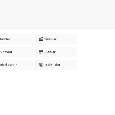
Testler
Sunular
Sınavlar
Planlar
İdari Evrklr
Etkinlikler