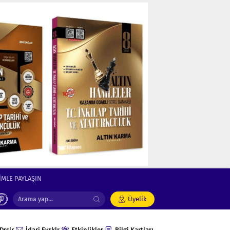
İMLE PAYLAŞIN
Üyelik
Drslr
İdari Evrklr
Etkinlikler
Bilgi Kartları