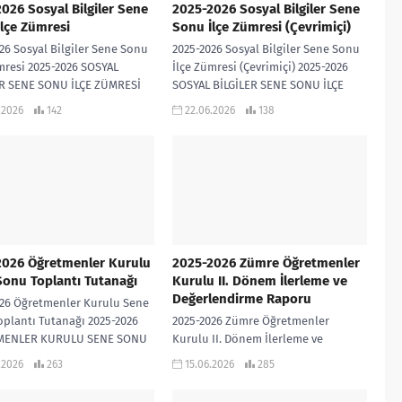
026 Sosyal Bilgiler Sene
2025-2026 Sosyal Bilgiler Sene
lçe Zümresi
Sonu İlçe Zümresi (Çevrimiçi)
26 Sosyal Bilgiler Sene Sonu
2025-2026 Sosyal Bilgiler Sene Sonu
mresi 2025-2026 SOSYAL
İlçe Zümresi (Çevrimiçi) 2025-2026
ER SENE SONU İLÇE ZÜMRESİ
SOSYAL BİLGİLER SENE SONU İLÇE
ZÜMRESİ (ÇEVRİMİÇİ)
.2026
142
22.06.2026
138
2026 Öğretmenler Kurulu
2025-2026 Zümre Öğretmenler
onu Toplantı Tutanağı
Kurulu II. Dönem İlerleme ve
Değerlendirme Raporu
026 Öğretmenler Kurulu Sene
plantı Tutanağı 2025-2026
2025-2026 Zümre Öğretmenler
MENLER KURULU SENE SONU
Kurulu II. Dönem İlerleme ve
TI TUTANAĞI İNDİR
Değerlendirme Raporu 2025-2026
.2026
263
15.06.2026
285
SOSYAL BİLGİLER ZÜMRE
ÖĞRETMENLER KURULU II. DÖNEM