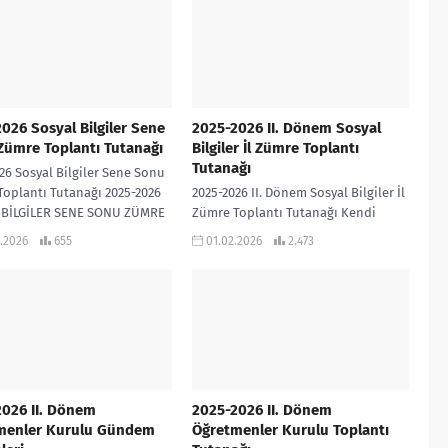
İLERLEME VE...
026 Sosyal Bilgiler Sene
2025-2026 II. Dönem Sosyal
Zümre Toplantı Tutanağı
Bilgiler İl Zümre Toplantı
Tutanağı
26 Sosyal Bilgiler Sene Sonu
oplantı Tutanağı 2025-2026
2025-2026 II. Dönem Sosyal Bilgiler İl
 BİLGİLER SENE SONU ZÜMRE
Zümre Toplantı Tutanağı Kendi
TI TUTANAĞI
ilinize ve ilinizde uygulanan yerel
.2026
655
01.02.2026
2.473
programlara uyarlayarak
kullanabilirsiniz… 2025-2026
Sosyal...
026 II. Dönem
2025-2026 II. Dönem
menler Kurulu Gündem
Öğretmenler Kurulu Toplantı