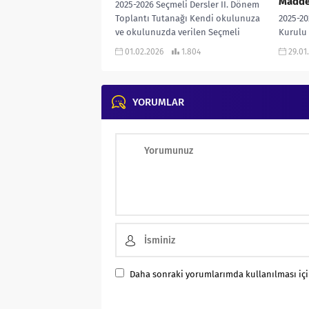
Madde
2025-2026 Seçmeli Dersler II. Dönem
Toplantı Tutanağı Kendi okulunuza
2025-20
ve okulunuzda verilen Seçmeli
Kurulu
Derslere göre uyarlayarak
II. Dö
01.02.2026
1.804
29.01
kullanabilirsiniz… 2025-2026 Seçmeli
Gündem 
Dersler...
Açılış 
YORUMLAR
Daha sonraki yorumlarımda kullanılması için