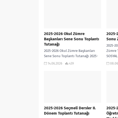
2025-2026 Okul Zümre
2025-2
Başkanları Sene Sonu Toplantı
Sonu 
Tutanağı
2025-20
2025-2026 Okul Zümre Başkanları
Zümre T
Sene Sonu Toplantı Tutanağı 2025-
SOSYAL
2026 OKUL ZÜMRE BAŞKANLARI SENE
TOPLAN
14.06.2026
439
08.06
SONU TOPLANTI TUTANAĞI İNDİR
2025-2026 Seçmeli Dersler II.
2025-2
Dönem Toplantı Tutanağı
Öğret