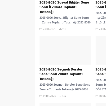
2025-2026 Sosyal Bilgiler Sene
2025-2
Sonu İl Zümre Toplantı
Sonu İ
Tutanağı
2025-20
2025-2026 Sosyal Bilgiler Sene Sonu
İlçe Zü
İl Zümre Toplantı Tutanağı 2025-2026
BİLGİL
Sosyal Bilgiler Sene Sonu İl Zümre
İNDİR
23.06.2026
110
23.06
Toplantı Tutanağı İNDİR
2025-2026 Seçmeli Dersler
2025-
Sene Sonu Zümre Toplantı
Sene S
Tutanağı
2025-2
2025-2026 Seçmeli Dersler Sene Sonu
Sonu To
Zümre Toplantı Tutanağı 2025-2026
ÖĞRET
SEÇMELİ DERSLER SENE SONU ZÜMRE
TOPLAN
19.06.2026
134
18.06
TOPLANTI TUTANAĞI İNDİR