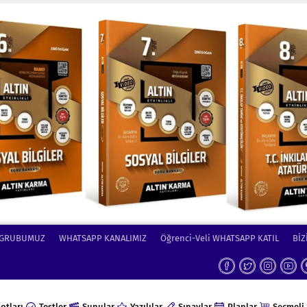
 GRUBUMUZ
WHATSAPP KANALIMIZ
Öğrenci-Veli WHATSAPP KATIL
BİZ
otları
Testler
Sunular
Yazılılar
Sınavlar
Planlar
Seçmeli 