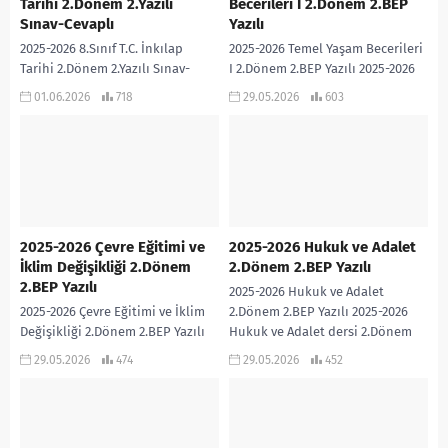
Tarihi 2.Dönem 2.Yazılı
Becerileri I 2.Dönem 2.BEP
Sınav-Cevaplı
Yazılı
2025-2026 8.Sınıf T.C. İnkılap
2025-2026 Temel Yaşam Becerileri
Tarihi 2.Dönem 2.Yazılı Sınav-
I 2.Dönem 2.BEP Yazılı 2025-2026
Cevaplı Hanife Saraç PÜRÇEK
Temel Yaşam Becerileri I dersi
01.06.2026
718
29.05.2026
603
Öğretmenimiz tarafından Türkiye
2.Dönem 2.BEP Yazılı sınavıdır.
Yüzyılı Maarif Modeline ve Bloom
Cevap Anahtarı...
Taksonomisine...
2025-2026 Çevre Eğitimi ve
2025-2026 Hukuk ve Adalet
İklim Değişikliği 2.Dönem
2.Dönem 2.BEP Yazılı
2.BEP Yazılı
2025-2026 Hukuk ve Adalet
2025-2026 Çevre Eğitimi ve İklim
2.Dönem 2.BEP Yazılı 2025-2026
Değişikliği 2.Dönem 2.BEP Yazılı
Hukuk ve Adalet dersi 2.Dönem
2025-2026 Çevre Eğitimi ve İklim
2.BEP Yazılı sınavıdır. Cevap
29.05.2026
474
29.05.2026
452
Değişikliği dersi 2.Dönem 2.BEP
Anahtarı eklidir… 2025-2026...
Yazılı sınavıdır....