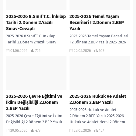
2025-2026 8.Sınıf T.C. İnkılap
2025-2026 Temel Yaşam
Tarihi 2.Dönem 2.Yazılı
Becerileri I 2.Dönem 2.BEP
Sınav-Cevaplı
Yazılı
2025-2026 8.Sınıf T.C. İnkılap
2025-2026 Temel Yaşam Becerileri
Tarihi 2.Dönem 2.Yazılı Sınav-
I 2.Dönem 2.BEP Yazılı 2025-2026
Cevaplı Hanife Saraç PÜRÇEK
Temel Yaşam Becerileri I dersi
01.06.2026
726
29.05.2026
607
Öğretmenimiz tarafından Türkiye
2.Dönem 2.BEP Yazılı sınavıdır.
Yüzyılı Maarif Modeline ve Bloom
Cevap Anahtarı...
Taksonomisine...
2025-2026 Çevre Eğitimi ve
2025-2026 Hukuk ve Adalet
İklim Değişikliği 2.Dönem
2.Dönem 2.BEP Yazılı
2.BEP Yazılı
2025-2026 Hukuk ve Adalet
2025-2026 Çevre Eğitimi ve İklim
2.Dönem 2.BEP Yazılı 2025-2026
Değişikliği 2.Dönem 2.BEP Yazılı
Hukuk ve Adalet dersi 2.Dönem
2025-2026 Çevre Eğitimi ve İklim
2.BEP Yazılı sınavıdır. Cevap
29.05.2026
479
29.05.2026
457
Değişikliği dersi 2.Dönem 2.BEP
Anahtarı eklidir… 2025-2026...