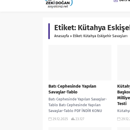
Etiket:
Kütahya Eskişeh
Anasayfa
»
Etiket: Kütahya Eskişehir Savaşları
Batı Cephesinde Yapılan
Kütahy
Savaşlar-Tablo
Başkom
Milliy
Batı Cephesinde Yapılan Savaşlar-
Testi
Tablo Batı Cephesinde Yapılan
Savaşlar-Tablo PDF İNDİR KONU
Kütahya
ANLATIMLI VE SORU BANKASI
Başkom
29.12.2025
23.127
29.12
KİTAPLARIMIZI İNCELEMEK VE SATIN
Milliye
ALMAK...
Kütahya