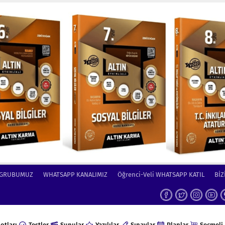
 GRUBUMUZ
WHATSAPP KANALIMIZ
Öğrenci-Veli WHATSAPP KATIL
BİZ
otları
Testler
Sunular
Yazılılar
Sınavlar
Planlar
Seçmeli 