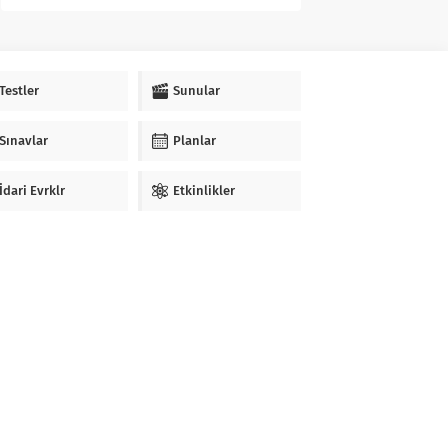
Testler
Sunular
Sınavlar
Planlar
İdari Evrklr
Etkinlikler