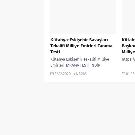
Başkom
Milliye
Kütahya-Eskişehir Savaşları
Kütahy
Tekalifi Milliye Emirleri Tarama
Başkom
Testi
Milliy
Kütahya Eskişehir-Tekalifi Milliye
https:
Emirleri TARAMA TESTİ İNDİR
22.12.2020
7.266
01.05