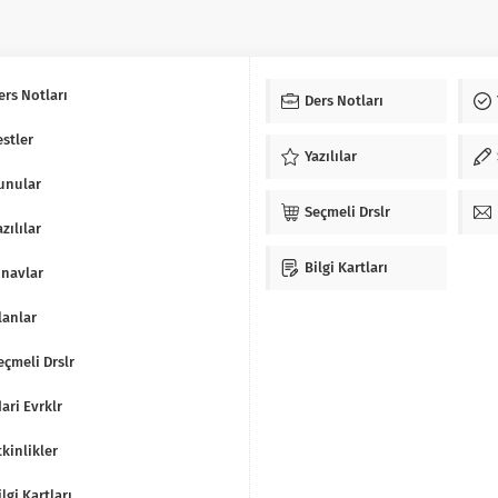
ers Notları
Ders Notları
estler
Yazılılar
unular
Seçmeli Drslr
azılılar
Bilgi Kartları
ınavlar
lanlar
eçmeli Drslr
dari Evrklr
tkinlikler
ilgi Kartları