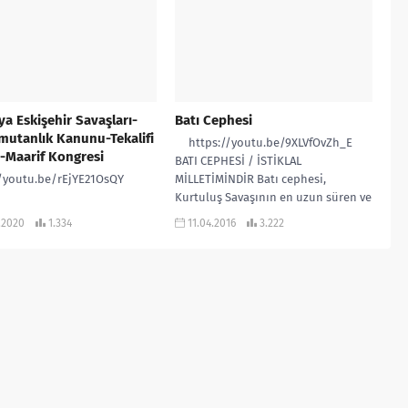
utanlık Kanunu Tekalifi
 Emirleri TARAMA TESTİ İNDİR
a Eskişehir Savaşları-
Batı Cephesi
utanlık Kanunu-Tekalifi
https://youtu.be/9XLVfOvZh_E
e-Maarif Kongresi
BATI CEPHESİ / İSTİKLAL
//youtu.be/rEjYE21OsQY
MİLLETİMİNDİR Batı cephesi,
Kurtuluş Savaşının en uzun süren ve
en şiddetli savaşların...
.2020
1.334
11.04.2016
3.222