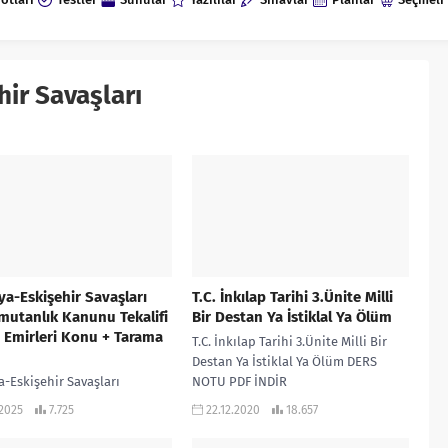
ir Savaşları
a-Eskişehir Savaşları
T.C. İnkılap Tarihi 3.Ünite Milli
utanlık Kanunu Tekalifi
Bir Destan Ya İstiklal Ya Ölüm
e Emirleri Konu + Tarama
T.C. İnkılap Tarihi 3.Ünite Milli Bir
Destan Ya İstiklal Ya Ölüm DERS
-Eskişehir Savaşları
NOTU PDF İNDİR
utanlık Kanunu Tekalifi
.2025
7.725
22.12.2020
18.657
 Emirleri DERS NOTU İNDİR
-Eskişehir Savaşları