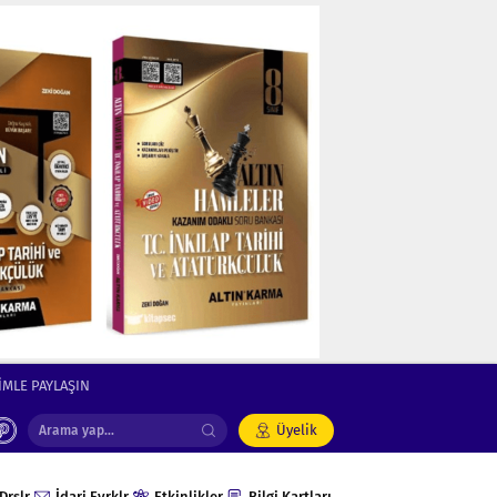
İMLE PAYLAŞIN
Üyelik
Drslr
İdari Evrklr
Etkinlikler
Bilgi Kartları