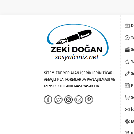
D
T
S
Y
SİTEMİZDE YER ALAN İÇERİKLERİN TİCARİ
S
AMAÇLI PLATFORMLARDA PAYLAŞILMASI VE
P
İZİNSİZ KULLANILMASI YASAKTIR.
S
İ
E
B