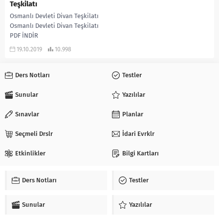
Teşkilatı
Osmanlı Devleti Divan Teşkilatı
Osmanlı Devleti Divan Teşkilatı
PDF İNDİR
19.10.2019
10.998
Ders Notları
Testler
Sunular
Yazılılar
Sınavlar
Planlar
Seçmeli Drslr
İdari Evrklr
Etkinlikler
Bilgi Kartları
Ders Notları
Testler
Sunular
Yazılılar