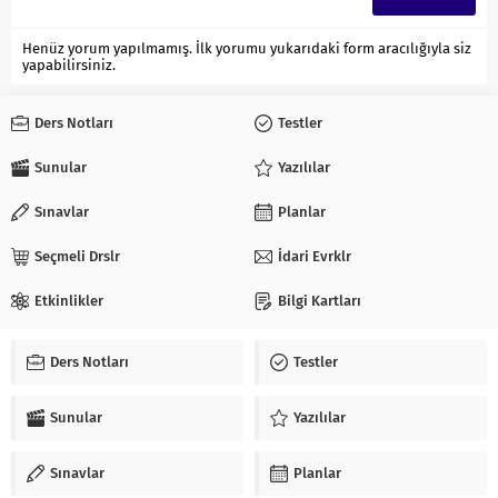
Henüz yorum yapılmamış. İlk yorumu yukarıdaki form aracılığıyla siz
yapabilirsiniz.
Ders Notları
Testler
Sunular
Yazılılar
Sınavlar
Planlar
Seçmeli Drslr
İdari Evrklr
Etkinlikler
Bilgi Kartları
Ders Notları
Testler
Sunular
Yazılılar
Sınavlar
Planlar