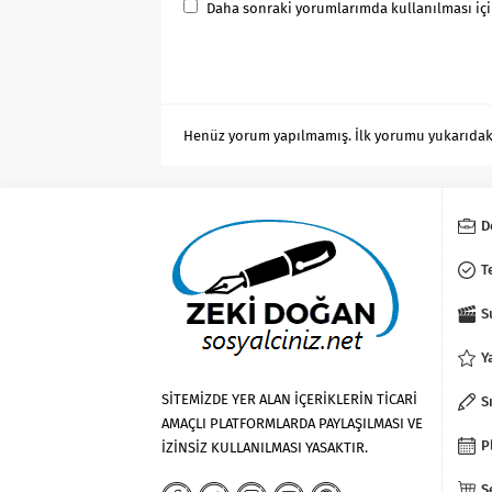
Daha sonraki yorumlarımda kullanılması için
Henüz yorum yapılmamış. İlk yorumu yukarıdaki f
D
T
S
Y
SİTEMİZDE YER ALAN İÇERİKLERİN TİCARİ
S
AMAÇLI PLATFORMLARDA PAYLAŞILMASI VE
P
İZİNSİZ KULLANILMASI YASAKTIR.
S