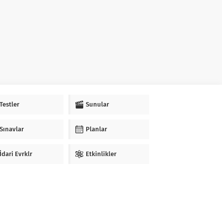
Testler
Sunular
Sınavlar
Planlar
İdari Evrklr
Etkinlikler