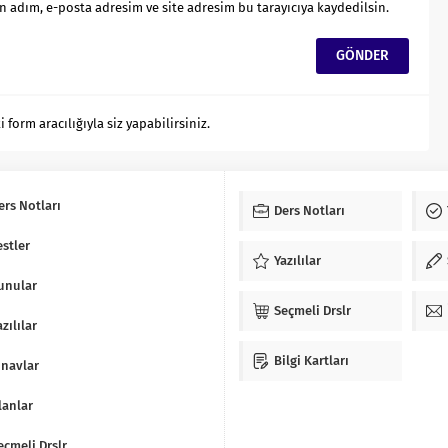
 adım, e-posta adresim ve site adresim bu tarayıcıya kaydedilsin.
orm aracılığıyla siz yapabilirsiniz.
ers Notları
Ders Notları
estler
Yazılılar
unular
Seçmeli Drslr
azılılar
Bilgi Kartları
ınavlar
lanlar
eçmeli Drslr