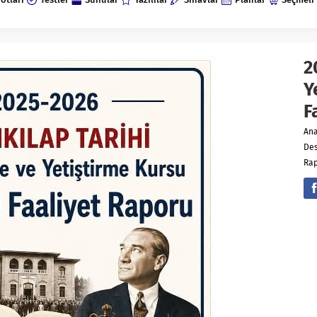
2
Y
F
An
Des
Ra