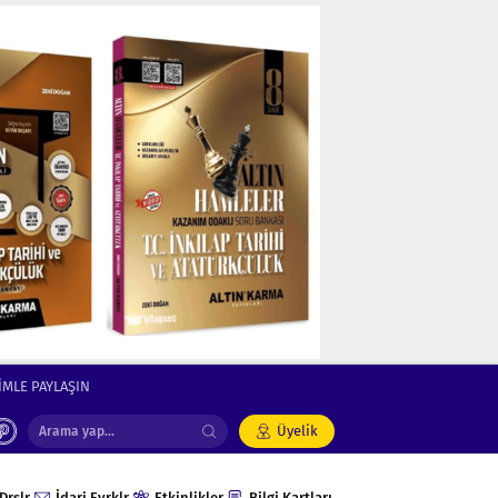
İMLE PAYLAŞIN
Üyelik
Drslr
İdari Evrklr
Etkinlikler
Bilgi Kartları