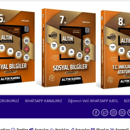
 GRUBUMUZ
WHATSAPP KANALIMIZ
Öğrenci-Veli WHATSAPP KATIL
BİZ
otları
Testler
Sunular
Yazılılar
Sınavlar
Planlar
Seçmeli 